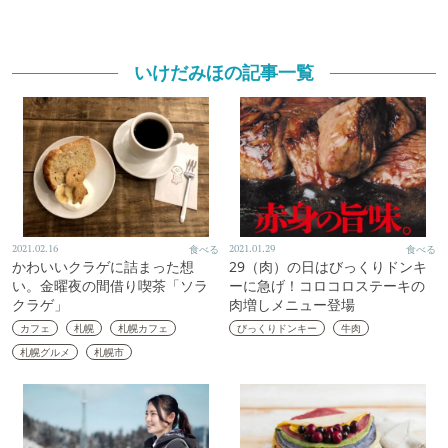
いけだみほの記事一覧
2021.02.16
食べる
2021.01.29
食べる
かわいいクラゲに詰まった想
29（肉）の日はびっくりドンキ
い。金曜夜の間借り喫茶「ソラ
ーに急げ！コロコロステーキの
クラゲ」
肉増しメニュー登場
カフェ
札幌
札幌カフェ
びっくりドンキー
牛肉
札幌グルメ
札幌市