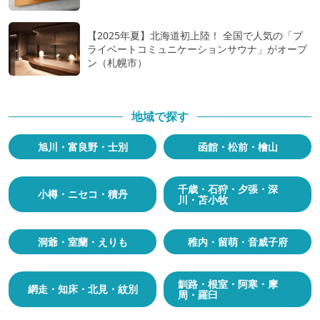
【2025年夏】北海道初上陸！ 全国で人気の「プ
ライベートコミュニケーションサウナ」がオープ
ン（札幌市）
地域で探す
旭川・富良野・士別
函館・松前・檜山
千歳・石狩・夕張・深
小樽・ニセコ・積丹
川・苫小牧
洞爺・室蘭・えりも
稚内・留萌・音威子府
釧路・根室・阿寒・摩
網走・知床・北見・紋別
周・羅臼