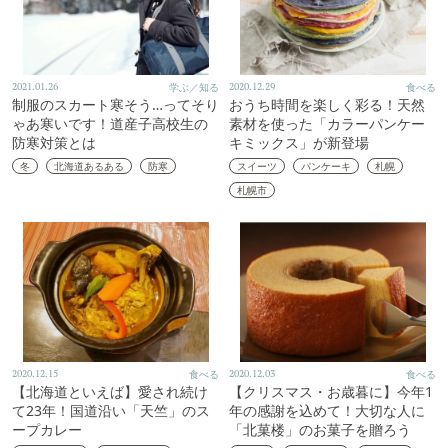
2021.01.26
学ぶ／知る
2020.12.29
食べる
制服のスカート寒そう…ってそり
おうち時間を楽しく彩る！天然
ゃあ寒いです！道産子高校生の
素材を使った「カラーパンケー
防寒対策とは
キミックス」が新登場
冬
北海道あるある
防寒
スイーツ
パンケーキ
札幌
札幌市
2020.12.15
食べる
2020.12.03
食べる
【北海道といえば】愛され続け
【クリスマス・お歳暮に】今年1
て23年！国道沿い「天竺」のス
年の感謝を込めて！大切な人に
ープカレー
「北菓楼」のお菓子を贈ろう