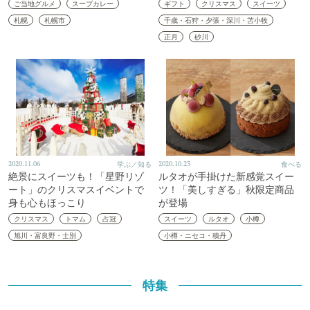
ご当地グルメ
スープカレー
ギフト
クリスマス
スイーツ
札幌
札幌市
千歳・石狩・夕張・深川・苫小牧
正月
砂川
2020.11.06
学ぶ／知る
2020.10.23
食べる
絶景にスイーツも！「星野リゾ
ルタオが手掛けた新感覚スイー
ート」のクリスマスイベントで
ツ！「美しすぎる」秋限定商品
身も心もほっこり
が登場
クリスマス
トマム
占冠
スイーツ
ルタオ
小樽
旭川・富良野・士別
小樽・ニセコ・積丹
特集