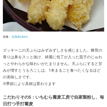
画像：
北海道Likers
ズッキーニの天ぷらはみずみずしさを感じました。舞茸の
香りは鼻をスッと抜け、綺麗に包丁が入った茄子のじゅわ
っとやわらかな味わいがたまりません。天ぷらにすると甘
みが増すとうもろこしは、1本まるごと食べたくなるほど
の美味しさです。
※季節により具材は変わります
こだわりその5：
いちむら蕎麦工房で自家製粉し、毎
日打つ手打蕎麦