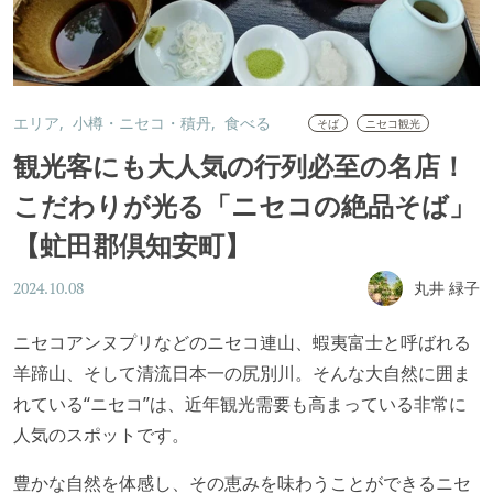
エリア
小樽・ニセコ・積丹
食べる
そば
ニセコ観光
観光客にも大人気の行列必至の名店！
こだわりが光る「ニセコの絶品そば」
【虻田郡倶知安町】
丸井 緑子
2024.10.08
ニセコアンヌプリなどのニセコ連山、蝦夷富士と呼ばれる
羊蹄山、そして清流日本一の尻別川。そんな大自然に囲ま
れている“ニセコ”は、近年観光需要も高まっている非常に
人気のスポットです。
豊かな自然を体感し、その恵みを味わうことができるニセ