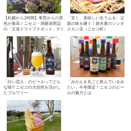
【札幌から2時間】車窓からの景
「安く、美味しい生ラムを」父
色が最高！ニセコ・洞爺湖周辺
親の味を継ぐ！娘夫妻のジンギ
の「王道ドライブスポット」5つ
スカン店（ニセコ町）
「白い恋人」のビールってどん
「みかんを丸ごと飲んでいるみ
な味!? ニセコの大自然を活かし
たい」今冬限定！ニセコのビー
たブルワリー
ルの魅力とは