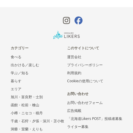
カテゴリー
このサイトについて
食べる
運営会社
出かける／楽しむ
プライバシーポリシー
学ぶ／知る
利用規約
暮らす
Cookieの使用について
エリア
お問い合わせ
旭川・富良野・士別
お問い合わせフォーム
函館・松前・檜山
広告掲載
小樽・ニセコ・積丹
「北海道Likers POST」投稿者募集
千歳・石狩・夕張・深川・苫小牧
ライター募集
洞爺・室蘭・えりも