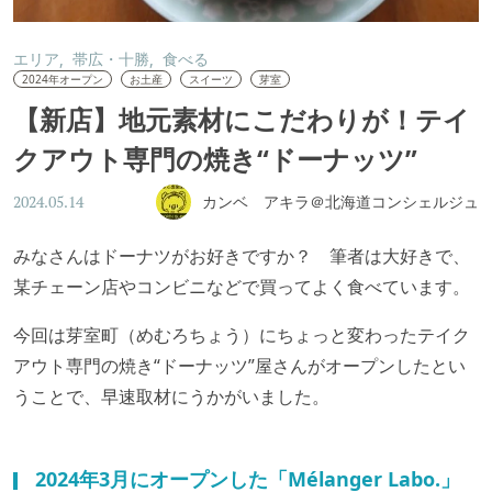
エリア
帯広・十勝
食べる
2024年オープン
お土産
スイーツ
芽室
【新店】地元素材にこだわりが！テイ
クアウト専門の焼き“ドーナッツ”
カンベ アキラ＠北海道コンシェルジュ
2024.05.14
みなさんはドーナツがお好きですか？ 筆者は大好きで、
某チェーン店やコンビニなどで買ってよく食べています。
今回は芽室町（めむろちょう）にちょっと変わったテイク
アウト専門の焼き“ドーナッツ”屋さんがオープンしたとい
うことで、早速取材にうかがいました。
2024年3月にオープンした「Mélanger Labo.」