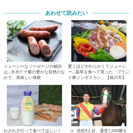
あわせて読みたい
ジューシーなソーセージの秘訣
驚くほどやわらかくてジューシ
は…氷水!? 十勝の豊かな自然のな
ー…薬草を食べて育った「ブラン
かで、美味しい体験
ド豚ジンギスカン」【旭川市】
わざわざ行って食べてほしい！
現役9人目、通算1,000勝を
PR