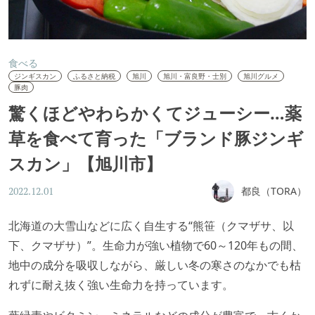
食べる
ジンギスカン
ふるさと納税
旭川
旭川・富良野・士別
旭川グルメ
豚肉
驚くほどやわらかくてジューシー…薬
草を食べて育った「ブランド豚ジンギ
スカン」【旭川市】
都良（TORA）
2022.12.01
北海道の大雪山などに広く自生する“熊笹（クマザサ、以
下、クマザサ）”。生命力が強い植物で60～120年もの間、
地中の成分を吸収しながら、厳しい冬の寒さのなかでも枯
れずに耐え抜く強い生命力を持っています。