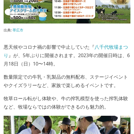
出典:
帯広市
悪天候やコロナ禍の影響で中止していた『
八千代牧場まつ
り
』が、5年ぶりに開催されます。2023年の開催日時は、6
月18日（日）10〜14時。
数量限定での牛乳・乳製品の無料配布、ステージイベント
やクイズラリーなど、家族で楽しめるイベントです。
牧草ロール転がし体験や、牛の搾乳模型を使った搾乳体験
など、牧場ならではの体験ができるのも魅力的。