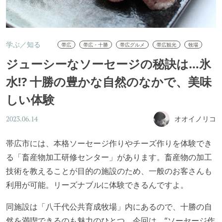
学ぶ／知る
帯広
帯広・十勝
帯広グルメ
帯広観光
牧場
ジューシーなソーセージの秘訣は…氷
水!? 十勝の豊かな自然のなかで、美味
しい体験
オオイノリコ
2023.06.14
帯広市には、本格ソーセージ作りやチーズ作りを体験でき
る「畜産物加工研修センター」があります。畜産物の加工
技術を教えることが目的の施設のため、一般のお客さんも
利用が可能。リーズナブルに体験できるんですよ。
同施設は「八千代公共育成牧場」内にあるので、十勝の自
然を満喫できるのも魅力のひとつ。今回は、“ソーセージ作