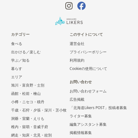
カテゴリー
このサイトについて
食べる
運営会社
出かける／楽しむ
プライバシーポリシー
学ぶ／知る
利用規約
暮らす
Cookieの使用について
エリア
お問い合わせ
旭川・富良野・士別
お問い合わせフォーム
函館・松前・檜山
広告掲載
小樽・ニセコ・積丹
「北海道Likers POST」投稿者募集
千歳・石狩・夕張・深川・苫小牧
ライター募集
洞爺・室蘭・えりも
編集アシスタント募集
稚内・留萌・音威子府
掲載情報募集
網走・知床・北見・紋別