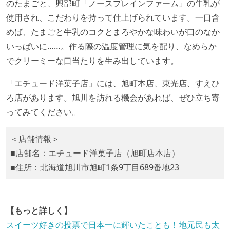
のたまごと、興部町「ノースプレインファーム」の牛乳が
使用され、こだわりを持って仕上げられています。一口含
めば、たまごと牛乳のコクとまろやかな味わいが口のなか
いっぱいに……。作る際の温度管理に気を配り、なめらか
でクリーミーな口当たりを生み出しています。
「エチュード洋菓子店」には、旭町本店、東光店、すえひ
ろ店があります。旭川を訪れる機会があれば、ぜひ立ち寄
ってみてください。
＜店舗情報＞
■店舗名：エチュード洋菓子店（旭町店本店）
■住所：北海道旭川市旭町1条9丁目689番地23
【もっと詳しく】
スイーツ好きの投票で日本一に輝いたことも！地元民も太