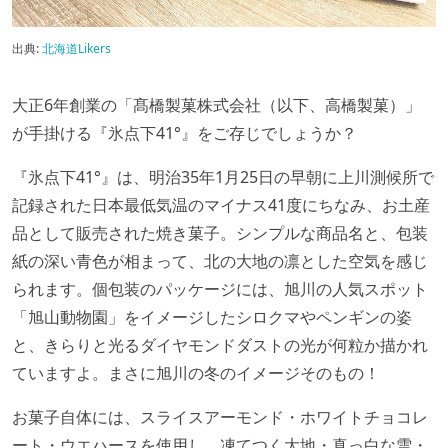
出典:
北海道Likers
大正6年創業の「髙橋製菓株式会社（以下、高橋製菓）」
が手掛ける『氷点下41°』をご存じでしょうか？
『氷点下41°』は、明治35年1月25日の早朝に上川測候所で
記録された日本最低気温のマイナス41度にちなみ、お土産
品として販売された焼き菓子。シンプルな商品名と、包装
紙の深い青色が相まって、北の大地の凛とした空気を感じ
られます。個包装のパッケージには、旭川の人気スポット
「旭山動物園」をイメージしたシロクマやペンギンの姿
と、きらりと光るダイヤモンドダストの光が何粒か描かれ
ていますよ。まさに旭川の冬のイメージそのもの！
お菓子自体には、スライスアーモンド・ホワイトチョコレ
ート・ウエハースを使用し、凍てつく大地・真っ白な雪・