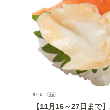
食べる
海鮮
【11月16～27日ま