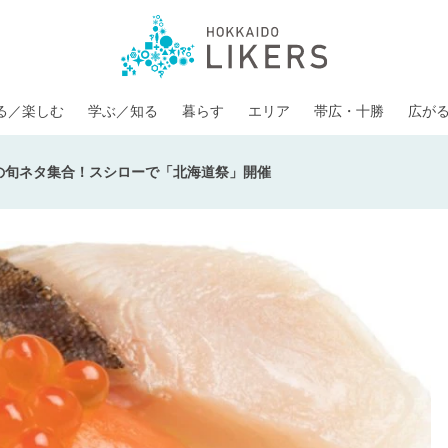
る／楽しむ
学ぶ／知る
暮らす
エリア
帯広・十勝
広が
道の旬ネタ集合！スシローで「北海道祭」開催