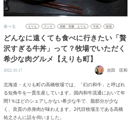
食べる
えりも
ランチ
洞爺・室蘭・えりも
牛肉
牧場
どんなに遠くても食べに行きたい「贅
沢すぎる牛丼」って？牧場でいただく
希少な肉グルメ【えりも町】
吉田 匡和
2022.10.17
北海道・えりも町の高橋牧場では、「幻の和牛」と呼ばれ
る短角牛を一貫生産しています。国内和牛流通において年
間1％ほどのシェアしかない希少な牛で、脂肪分が少な
く、良質の赤身肉が味わえます。2代目牧場主である高橋
祐之さんに話を伺いました。