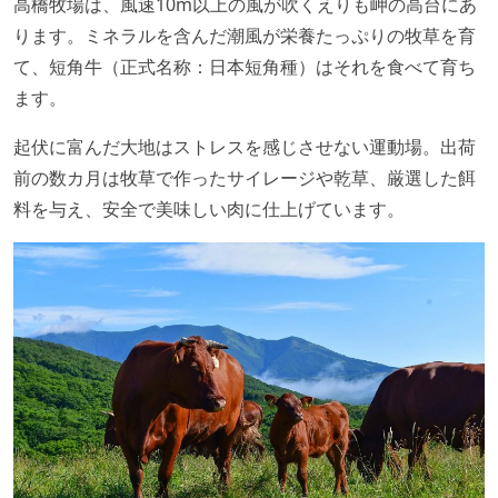
高橋牧場は、風速10m以上の風が吹くえりも岬の高台にあ
ります。ミネラルを含んだ潮風が栄養たっぷりの牧草を育
て、短角牛（正式名称：日本短角種）はそれを食べて育ち
ます。
起伏に富んだ大地はストレスを感じさせない運動場。出荷
前の数カ月は牧草で作ったサイレージや乾草、厳選した餌
料を与え、安全で美味しい肉に仕上げています。