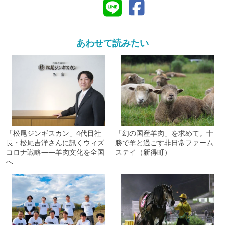
あわせて読みたい
「松尾ジンギスカン」4代目社
「幻の国産羊肉」を求めて。十
長・松尾吉洋さんに訊くウィズ
勝で羊と過ごす非日常ファーム
コロナ戦略――羊肉文化を全国
ステイ（新得町）
へ