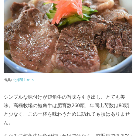
出典:
北海道Likers
シンプルな味付けが短角牛の旨味を引き出し、とても美
味。高橋牧場の短角牛は肥育数260頭、年間出荷数は80頭
と少なく、この一杯を味わうために訪れても損はありませ
ん。
ちなみに短角牛は角が短いわけではなく、交配種である“シ