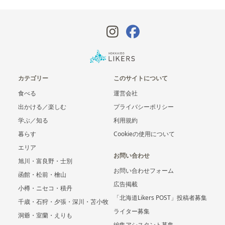
カテゴリー
このサイトについて
食べる
運営会社
出かける／楽しむ
プライバシーポリシー
学ぶ／知る
利用規約
暮らす
Cookieの使用について
エリア
お問い合わせ
旭川・富良野・士別
お問い合わせフォーム
函館・松前・檜山
広告掲載
小樽・ニセコ・積丹
「北海道Likers POST」投稿者募集
千歳・石狩・夕張・深川・苫小牧
ライター募集
洞爺・室蘭・えりも
編集アシスタント募集