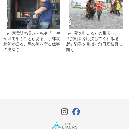
家電販売員から転身「一生
夢を叶えるため帯広へ。
PR
PR
かけて学ぶことがある」小林装
「挑戦者を応援してくれる場
蹄師が語る、馬の脚を守る仕事
所」騎手を目指す角田厩務員に
の奥深さ
聞く