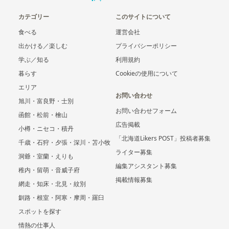
カテゴリー
このサイトについて
食べる
運営会社
出かける／楽しむ
プライバシーポリシー
学ぶ／知る
利用規約
暮らす
Cookieの使用について
エリア
お問い合わせ
旭川・富良野・士別
お問い合わせフォーム
函館・松前・檜山
広告掲載
小樽・ニセコ・積丹
「北海道Likers POST」投稿者募集
千歳・石狩・夕張・深川・苫小牧
ライター募集
洞爺・室蘭・えりも
編集アシスタント募集
稚内・留萌・音威子府
掲載情報募集
網走・知床・北見・紋別
釧路・根室・阿寒・摩周・羅臼
スポットを探す
情熱の仕事人