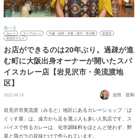
食べる
カレー
スープカレー
千歳・石狩・夕張・深川・苫小牧
岩見沢
岩見沢グルメ
お店ができるのは20年ぶり。過疎が進
む町に大阪出身オーナーが開いたスパ
イスカレー店【岩見沢市・美流渡地
区】
吉田 匡和
2022.08.14
岩見沢市美流渡（みると）地区にあるカレーショップ「ば
ぐぅす屋」は、遠方から足を運ぶ人も多い人気店です。ス
パイスで作るカレーは、化学調味料をほとんど使わず、野
菜と鶏ガラの旨味だけで作られています。