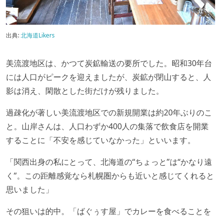
出典:
北海道Likers
美流渡地区は、かつて炭鉱輸送の要所でした。昭和30年台
には人口がピークを迎えましたが、炭鉱が閉山すると、人
影は消え、閑散とした街だけが残りました。
過疎化が著しい美流渡地区での新規開業は約20年ぶりのこ
と。山岸さんは、人口わずか400人の集落で飲食店を開業
することに「不安を感じていなかった」といいます。
「関西出身の私にとって、北海道の“ちょっと”は“かなり遠
く”。この距離感覚なら札幌圏からも近いと感じてくれると
思いました」
その狙いは的中。「ばぐぅす屋」でカレーを食べることを