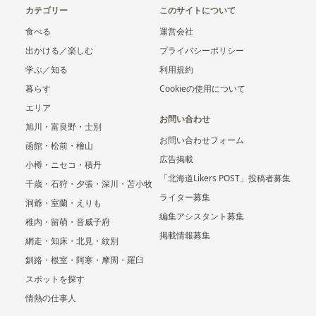
カテゴリー
このサイトについて
食べる
運営会社
出かける／楽しむ
プライバシーポリシー
学ぶ／知る
利用規約
暮らす
Cookieの使用について
エリア
お問い合わせ
旭川・富良野・士別
お問い合わせフォーム
函館・松前・檜山
広告掲載
小樽・ニセコ・積丹
「北海道Likers POST」投稿者募集
千歳・石狩・夕張・深川・苫小牧
ライター募集
洞爺・室蘭・えりも
編集アシスタント募集
稚内・留萌・音威子府
掲載情報募集
網走・知床・北見・紋別
釧路・根室・阿寒・摩周・羅臼
スポットを探す
情熱の仕事人