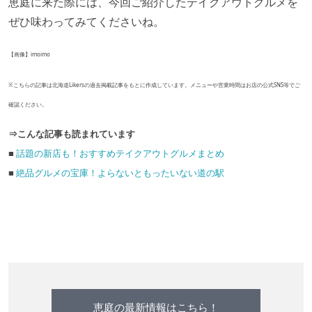
恵庭に来た際には、今回ご紹介したテイクアウトグルメを
ぜひ味わってみてくださいね。
【画像】imoimo
※こちらの記事は北海道Likersの過去掲載記事をもとに作成しています。メニューや営業時間はお店の公式SNS等でご
確認ください。
⇒こんな記事も読まれています
■
話題の新店も！おすすめテイクアウトグルメまとめ
■
絶品グルメの宝庫！よらないともったいない道の駅
恵庭の最新情報はこちら！