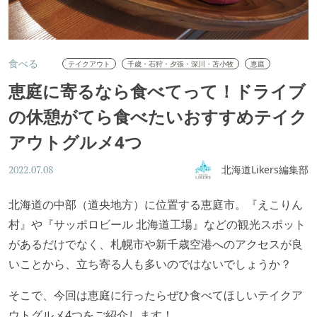
食べる
テイクアウト
千歳・石狩・夕張・深川・苫小牧
恵庭
恵庭に寄るなら食べてって！ドライブ
の休憩がてら食べたいおすすめテイク
アウトグルメ4つ
北海道Likers編集部
2022.07.08
北海道の中部（道央地方）に位置する恵庭市。『えこりん
村』や『サッポロビール 北海道工場』などの観光スポット
があるだけでなく、札幌市や新千歳空港へのアクセスが良
いことから、立ち寄る人も多いのではないでしょうか？
そこで、今回は恵庭に行ったらぜひ食べてほしいテイクア
ウトグルメ4つをご紹介します！