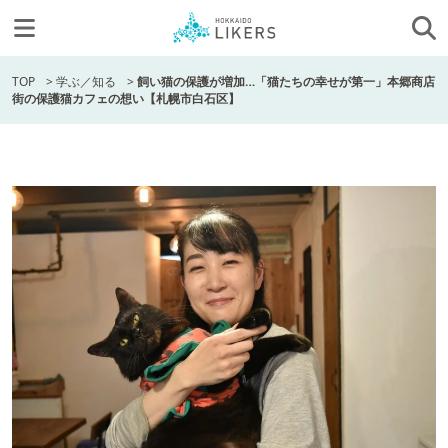
TOP
>
学ぶ／知る
>
飼い猫の保護が増加…「猫たちの幸せが第一」本郷商店
街の保護猫カフェの想い【札幌市白石区】