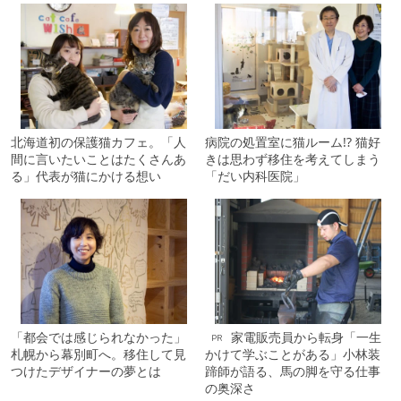
北海道初の保護猫カフェ。「人
病院の処置室に猫ルーム!? 猫好
間に言いたいことはたくさんあ
きは思わず移住を考えてしまう
る」代表が猫にかける想い
「だい内科医院」
「都会では感じられなかった」
家電販売員から転身「一生
PR
札幌から幕別町へ。移住して見
かけて学ぶことがある」小林装
つけたデザイナーの夢とは
蹄師が語る、馬の脚を守る仕事
の奥深さ