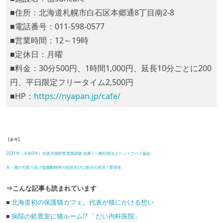
■住所：北海道札幌市白石区本郷通8丁目南2-8
■電話番号：011-598-0577
■営業時間：12～19時
■定休日：月曜
■料金：30分500円、1時間1,000円、延長10分ごとに200
円、平日限定フリータイム2,500円
■HP：
https://nyapan.jp/cafe/
【参考】
2021年（令和3年）全国犬猫飼育実態調査 結果 / 一般社団法人ペットフード協会
犬・猫の引取り及び負傷動物等の収容並びに処分の状況 / 環境省
⇒こんな記事も読まれています
■
北海道初の保護猫カフェ。代表が猫にかける想い
■
病院の処置室に猫ルーム!? 「だい内科医院」