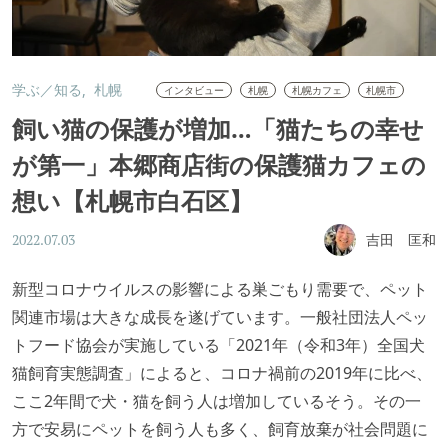
学ぶ／知る
札幌
インタビュー
札幌
札幌カフェ
札幌市
飼い猫の保護が増加…「猫たちの幸せ
が第一」本郷商店街の保護猫カフェの
想い【札幌市白石区】
吉田 匡和
2022.07.03
新型コロナウイルスの影響による巣ごもり需要で、ペット
関連市場は大きな成長を遂げています。一般社団法人ペッ
トフード協会が実施している「2021年（令和3年）全国犬
猫飼育実態調査」によると、コロナ禍前の2019年に比べ、
ここ2年間で犬・猫を飼う人は増加しているそう。その一
方で安易にペットを飼う人も多く、飼育放棄が社会問題に