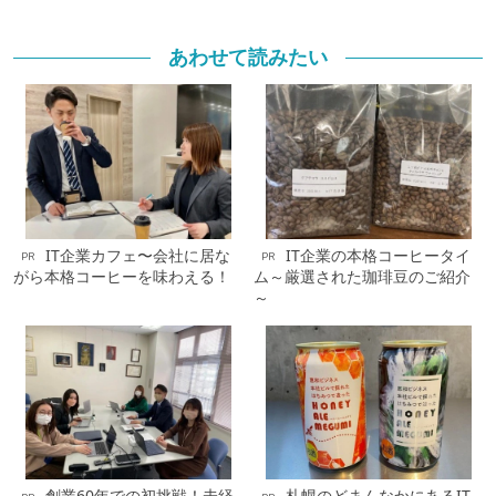
あわせて読みたい
IT企業カフェ〜会社に居な
IT企業の本格コーヒータイ
PR
PR
がら本格コーヒーを味わえる！
ム～厳選された珈琲豆のご紹介
～
創業60年での初挑戦！未経
札幌のどまんなかにあるIT