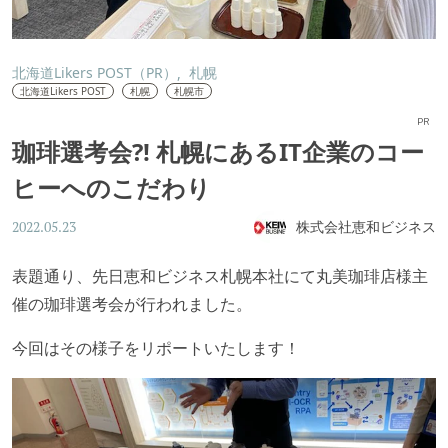
北海道Likers POST（PR）
札幌
北海道Likers POST
札幌
札幌市
PR
珈琲選考会?! 札幌にあるIT企業のコー
ヒーへのこだわり
株式会社恵和ビジネス
2022.05.23
表題通り、先日恵和ビジネス札幌本社にて丸美珈琲店様主
催の珈琲選考会が行われました。
今回はその様子をリポートいたします！