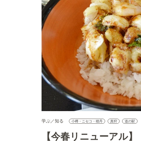
学ぶ／知る
小樽・ニセコ・積丹
真狩
道の駅
【今春リニューアル】「