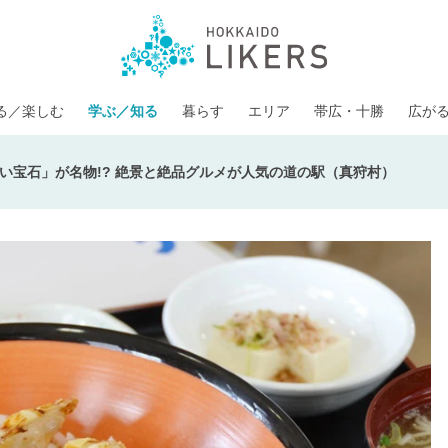
る／楽しむ
学ぶ／知る
暮らす
エリア
帯広・十勝
広が
い宝石」が名物!? 絶景と絶品グルメが人気の道の駅（真狩村）