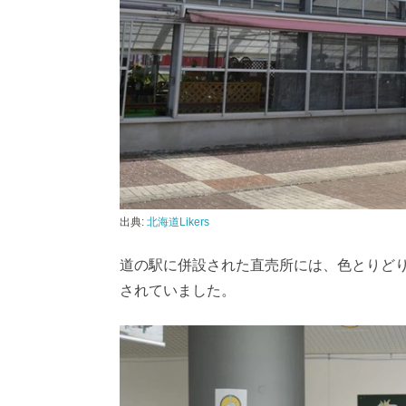
出典:
北海道Likers
道の駅に併設された直売所には、色とりど
されていました。