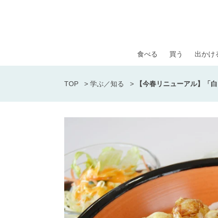
食べる
買う
出かけ
TOP
>
学ぶ／知る
>
【今春リニューアル】「白