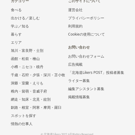
カテゴリー
このサイトについて
食べる
運営会社
出かける／楽しむ
プライバシーポリシー
学ぶ／知る
利用規約
暮らす
Cookieの使用について
エリア
お問い合わせ
旭川・富良野・士別
お問い合わせフォーム
函館・松前・檜山
広告掲載
小樽・ニセコ・積丹
「北海道Likers POST」投稿者募集
千歳・石狩・夕張・深川・苫小牧
ライター募集
洞爺・室蘭・えりも
編集アシスタント募集
稚内・留萌・音威子府
掲載情報募集
網走・知床・北見・紋別
釧路・根室・阿寒・摩周・羅臼
スポットを探す
情熱の仕事人
© 北海道Likers 2022 All Rights Reserved.