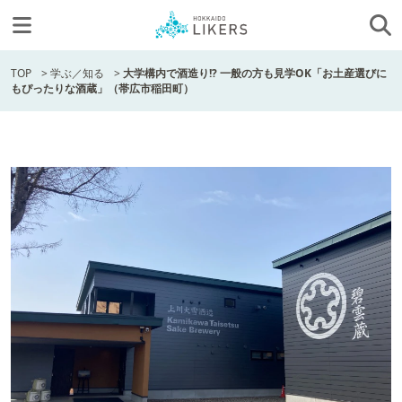
TOP
>
学ぶ／知る
>
大学構内で酒造り!? 一般の方も見学OK「お土産選びに
もぴったりな酒蔵」（帯広市稲田町）