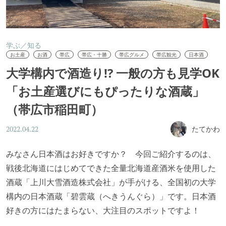
学ぶ／知る
お土産
お酒
帯広
帯広・十勝
帯広グルメ
帯広観光
日本酒
大学構内で酒造り!? 一般の方も見学OK
「お土産選びにもぴったりな酒蔵」
（帯広市稲田町）
たてかわ
2022.04.22
みなさん日本酒はお好きですか？ 今回ご紹介するのは、
戦後北海道にはじめてできた全量北海道産酒米を使用した
酒蔵「上川大雪酒造株式会社」が手がける、全国初の大学
構内の日本酒蔵「碧雲蔵（へきうんぐら）」です。日本酒
好きの方にはたまらない、大注目のスポットですよ！