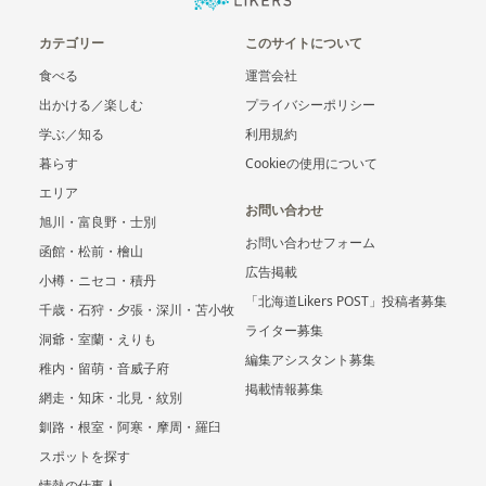
カテゴリー
このサイトについて
食べる
運営会社
出かける／楽しむ
プライバシーポリシー
学ぶ／知る
利用規約
暮らす
Cookieの使用について
エリア
お問い合わせ
旭川・富良野・士別
お問い合わせフォーム
函館・松前・檜山
広告掲載
小樽・ニセコ・積丹
「北海道Likers POST」投稿者募集
千歳・石狩・夕張・深川・苫小牧
ライター募集
洞爺・室蘭・えりも
編集アシスタント募集
稚内・留萌・音威子府
掲載情報募集
網走・知床・北見・紋別
釧路・根室・阿寒・摩周・羅臼
スポットを探す
情熱の仕事人