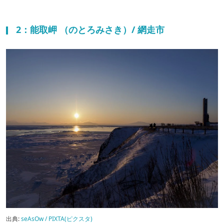
2：能取岬 （のとろみさき）/ 網走市
出典:
seAsOw / PIXTA(ピクスタ)