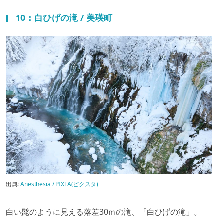
10：白ひげの滝 / 美瑛町
出典:
Anesthesia / PIXTA(ピクスタ)
白い髭のように見える落差30ｍの滝、「白ひげの滝」。