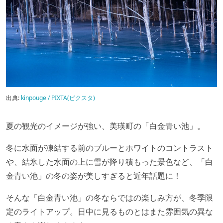
出典:
kinpouge / PIXTA(ピクスタ)
夏の観光のイメージが強い、美瑛町の「白金青い池」。
冬に水面が凍結する前のブルーとホワイトのコントラスト
や、結氷した水面の上に雪が降り積もった景色など、「白
金青い池」の冬の姿が美しすぎると近年話題に！
そんな「白金青い池」の冬ならではの楽しみ方が、冬季限
定のライトアップ。日中に見るものとはまた雰囲気の異な