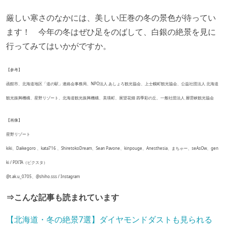
厳しい寒さのなかには、美しい圧巻の冬の景色が待ってい
ます！ 今年の冬はぜひ足をのばして、白銀の絶景を見に
行ってみてはいかがですか。
【参考】
函館市、北海道地区「道の駅」連絡会事務局、NPO法人 あしょろ観光協会、上士幌町観光協会、公益社団法人 北海道
観光振興機構、星野リゾート、北海道観光振興機構、美瑛町、展望花畑 四季彩の丘、一般社団法人 層雲峡観光協会
【画像】
星野リゾート
kiki、Daikegoro 、kata716 、ShiretokoDream、Sean Pavone、kinpouge、Anesthesia、まちゃー、seAsOw、gen
ki / PIXTA（ピクスタ）
@t.ak.u_0705、@shiho.sss / Instagram
⇒こんな記事も読まれています
【北海道・冬の絶景7選】ダイヤモンドダストも見られる