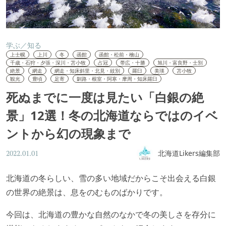
学ぶ／知る
上士幌
上川
冬
函館
函館・松前・檜山
千歳・石狩・夕張・深川・苫小牧
占冠
帯広・十勝
旭川・富良野・士別
絶景
網走
網走・知床斜里・北見・紋別
羅臼
美瑛
苫小牧
観光
豊頃
足寄
釧路・根室・阿寒・摩周・知床羅臼
死ぬまでに一度は見たい「白銀の絶
景」12選！冬の北海道ならではのイベ
ントから幻の現象まで
北海道Likers編集部
2022.01.01
北海道の冬らしい、雪の多い地域だからこそ出会える白銀
の世界の絶景は、息をのむものばかりです。
今回は、北海道の豊かな自然のなかで冬の美しさを存分に