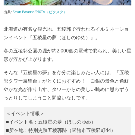
出典:
Sean Pavone/PIXTA（ピクスタ）
北海道の有名な観光地、五稜郭で行われるイルミネーショ
ンイベント『五稜星の夢（ほしのゆめ）』。
冬の五稜郭公園の堀が約2,000個の電球で彩られ、美しい星
形が浮かび上がります。
そんな『五稜星の夢』を存分に楽しみたい人には、「五稜
郭タワー展望台」がとくにおすすめ！ 白銀の景色と色鮮
やかな光が作り出す、タワーからの美しい眺めに思わずう
っとりしてしまうこと間違いなしです。
＜イベント情報＞
■イベント名：五稜星の夢（ほしのゆめ）
■所在地：特別史跡五稜郭跡（函館市五稜郭町44）