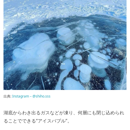
出典:
Instagram – @shiho.sss
湖底からわき出るガスなどが凍り、何層にも閉じ込められ
ることでできる“アイスバブル”。