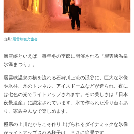
出典:
層雲峡観光協会
層雲峡といえば、毎年冬の季節に開催される『層雲峡温泉
氷瀑まつり』。
層雲峡温泉の横を流れる石狩川上流の渓谷に、巨大な氷像
や氷柱、氷のトンネル、アイスドームなどが造られ、夜に
は七色の光でライトアップされます。その美しさは「日本
夜景遺産」に認定されています。氷で作られた滑り台もあ
り、家族みんなで楽しめます。
極寒の上川だからこそ作り上げられるダイナミックな氷像
がライトアップされる様子は、まさに絶景です。