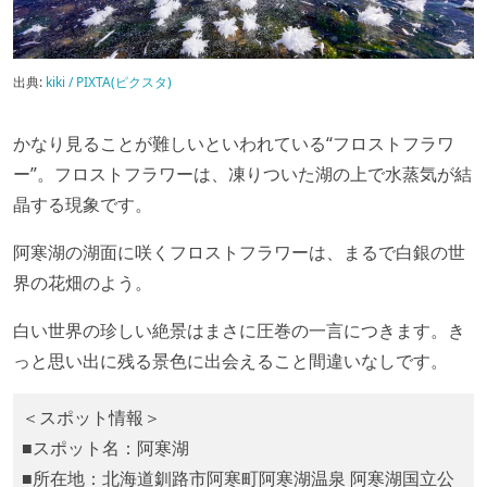
出典:
kiki / PIXTA(ピクスタ)
かなり見ることが難しいといわれている“フロストフラワ
ー”。フロストフラワーは、凍りついた湖の上で水蒸気が結
晶する現象です。
阿寒湖の湖面に咲くフロストフラワーは、まるで白銀の世
界の花畑のよう。
白い世界の珍しい絶景はまさに圧巻の一言につきます。き
っと思い出に残る景色に出会えること間違いなしです。
＜スポット情報＞
■スポット名：阿寒湖
■所在地：北海道釧路市阿寒町阿寒湖温泉 阿寒湖国立公