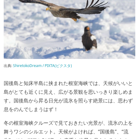
出典:
ShiretokoDream / PIXTA(ピクスタ)
国後島と知床半島に挟まれた根室海峡では、天候がいいと
島がとても近くに見え、広がる景観を思いっきり楽しめま
す。国後島から昇る日光が流氷を照らす絶景には、思わず
息をのんでしまうはず！
冬の根室海峡クルーズで見ておきたい光景が、流氷の上を
舞うワシのシルエット。天候がよければ、“国後島”、“流