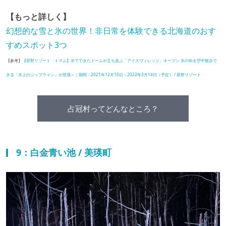
【もっと詳しく】
幻想的な雪と氷の世界！非日常を体験できる北海道のおす
すめスポット3つ
【参考】
【星野リゾート トマム】氷でできたドームが立ち並ぶ「アイスヴィレッジ」オープン 氷の街を空中散歩で
きる「氷上のジップライン」が登場～｜期間：2021年12月10日～2022年3月14日（予定） / 星野リゾート
占冠村ってどんなところ？
9：白金青い池 / 美瑛町