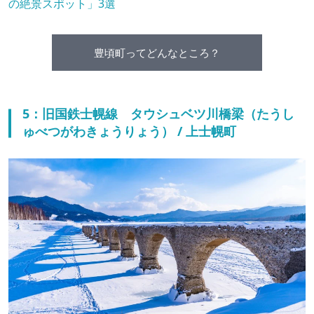
の絶景スポット」3選
豊頃町ってどんなところ？
5：旧国鉄士幌線 タウシュベツ川橋梁（たうし
ゅべつがわきょうりょう） / 上士幌町