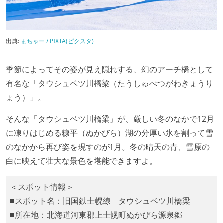
出典:
まちゃー / PIXTA(ピクスタ)
季節によってその姿が見え隠れする、幻のアーチ橋として
有名な「タウシュベツ川橋梁（たうしゅべつがわきょうり
ょう）」。
そんな「タウシュベツ川橋梁」が、厳しい冬のなかで12月
に凍りはじめる糠平（ぬかびら）湖の分厚い氷を割って雪
のなかから再び姿を現すのが1月。冬の晴天の青、雪原の
白に映えて壮大な景色を堪能できますよ。
＜スポット情報＞
■スポット名：旧国鉄士幌線 タウシュベツ川橋梁
■所在地：北海道河東郡上士幌町ぬかびら源泉郷