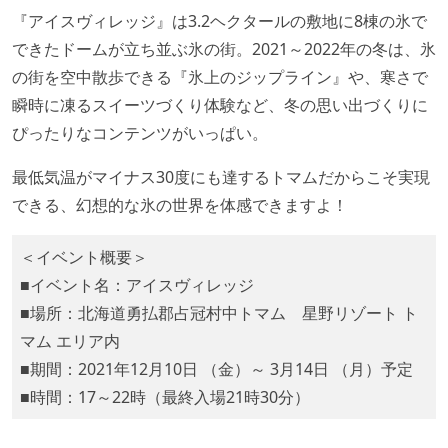
『アイスヴィレッジ』は3.2ヘクタールの敷地に8棟の氷で
できたドームが立ち並ぶ氷の街。2021～2022年の冬は、氷
の街を空中散歩できる『氷上のジップライン』や、寒さで
瞬時に凍るスイーツづくり体験など、冬の思い出づくりに
ぴったりなコンテンツがいっぱい。
最低気温がマイナス30度にも達するトマムだからこそ実現
できる、幻想的な氷の世界を体感できますよ！
＜イベント概要＞
■イベント名：アイスヴィレッジ
■場所：北海道勇払郡占冠村中トマム 星野リゾート ト
マム エリア内
■期間：2021年12月10日 （金）～ 3月14日 （月）予定
■時間：17～22時（最終入場21時30分）