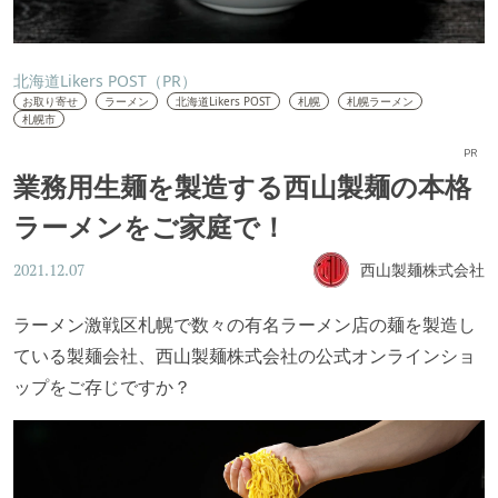
北海道Likers POST（PR）
お取り寄せ
ラーメン
北海道Likers POST
札幌
札幌ラーメン
札幌市
PR
業務用生麺を製造する西山製麺の本格
ラーメンをご家庭で！
西山製麺株式会社
2021.12.07
ラーメン激戦区札幌で数々の有名ラーメン店の麺を製造し
ている製麺会社、西山製麺株式会社の公式オンラインショ
ップをご存じですか？