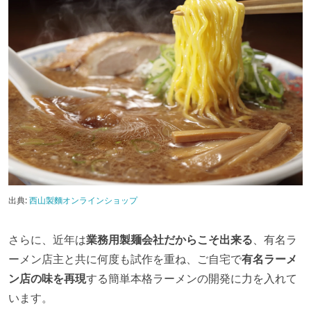
出典:
西山製麵オンラインショップ
さらに、近年は
業務用製麺会社だからこそ出来る
、有名ラ
ーメン店主と共に何度も試作を重ね、ご自宅で
有名ラーメ
ン店の味を再現
する簡単本格ラーメンの開発に力を入れて
います。