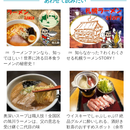
あわせて読みたい
ラーメンファンなら、知っ
知らなかった？わくわくさ
PR
PR
てほしい！世界に誇る日本食ラ
せる札幌ラーメンSTORY！
ーメンの秘密史！
奥深いスープは職人技！全国区
ウイスキーでしゃぶしゃぶ!? 絶
の旭川ラーメンは、父の意志を
品グルメに酔いしれる、酒好き
受け継ぐ二代目の味
歓喜のおすすめスポット（余市