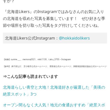
すか？
『北海道Likers』のInstagramではみなさんのお気に入り
の北海道を収めた写真を募集しています！ ぜひ好きな季
節や場所を切り取った写真をタグ付けしてくださいね。
北海道Likers公式Instagram：
@hokkaidolikers
【画像】sumire.___、meinona2021、miki.f.130、t.ak.u_0705 – Instagram
【参考】 弟子屈なび、 苫小牧市公式ホームページ、 環境省公式ホームページ、洞爺湖温泉観光協会公式ホームページ
⇒こんな記事も読まれています
北海道らしい青空と大地！北海道好きが厳選した「美瑛の
絶景スポット」3つ
オープン間もなく大人気！地元の食通おすすめ「絶景スポ