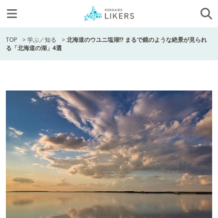
TOP
>
学ぶ／知る
>
北海道のウユニ塩湖!? まるで鏡のような絶景が見られ
る「北海道の湖」4選