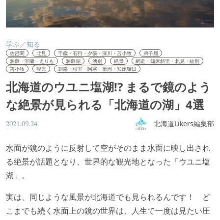
学ぶ／知る
佐呂間
北見
千歳・石狩・夕張・深川・苫小牧
弟子屈
洞爺・室蘭・えりも
洞爺湖
湧別
絶景
網走・知床斜里・北見・紋別
苫小牧
観光
釧路・根室・阿寒・摩周・知床羅臼
北海道のウユニ塩湖!? まるで鏡のよう
な絶景が見られる「北海道の湖」4選
北海道Likers編集部
2021.09.24
水面が鏡のように反射して空がそのまま水面に映し出され
る絶景が話題となり、世界的な観光地となった「ウユニ塩
湖」。
実は、同じような風景が北海道でも見られるんです！ ど
こまでも続く水面上の鏡の世界は、人生で一度は見たい圧