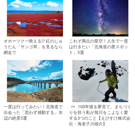
オホーツク一映える!? 紅のじゅ
これぞ満点の星空！人生で一度
うたん「サンゴ草」を見るなら
は行きたい「北海道の星スポッ
網走で
ト」5選
一度は行ってみたい！北海道で
100年後を夢見て。まちづく
PR
出会った「思わず感動する」水
りを担う私が旭川をこよなく愛
辺の絶景5選
する3つのこと【えびすけ株式会
社・海老子川雄介】