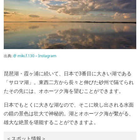
出典:
@ miki.f.130 – Instagram
琵琶湖・霞ヶ浦に続いて、日本で3番目に大きい湖である
「サロマ湖」。東西二方から長々と伸びた砂州で隔てられ
たその先には、オホーツク海を望むことができます。
日本でもとくに大きな湖なので、そこに映し出される水面
の鏡の景色は壮大で神秘的。湖とオホーツク海が繫がる、
雄大な絶景を堪能することができますよ。
＜スポット情報＞