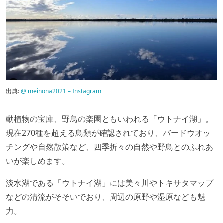
出典:
@ meinona2021 – Instagram
動植物の宝庫、野鳥の楽園ともいわれる「ウトナイ湖」。
現在270種を超える鳥類が確認されており、バードウオッ
チングや自然散策など、四季折々の自然や野鳥とのふれあ
いが楽しめます。
淡水湖である「ウトナイ湖」には美々川やトキサタマップ
などの清流がそそいでおり、周辺の原野や湿原なども魅
力。