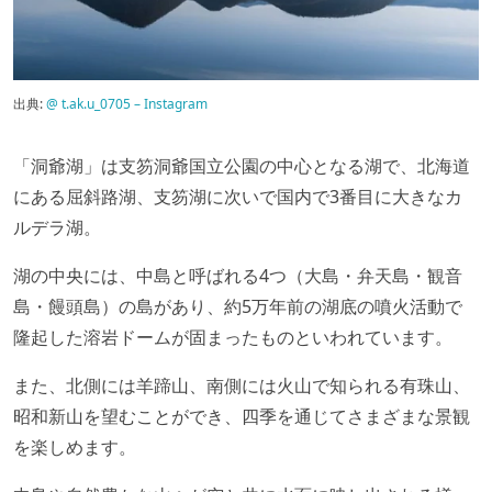
出典:
@ t.ak.u_0705 – Instagram
「洞爺湖」は支笏洞爺国立公園の中心となる湖で、北海道
にある屈斜路湖、支笏湖に次いで国内で3番目に大きなカ
ルデラ湖。
湖の中央には、中島と呼ばれる4つ（大島・弁天島・観音
島・饅頭島）の島があり、約5万年前の湖底の噴火活動で
隆起した溶岩ドームが固まったものといわれています。
また、北側には羊蹄山、南側には火山で知られる有珠山、
昭和新山を望むことができ、四季を通じてさまざまな景観
を楽しめます。