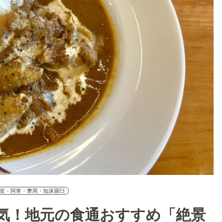
室・阿寒・摩周・知床羅臼
気！地元の食通おすすめ「絶景