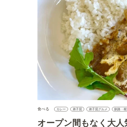
食べる
カレー
弟子屈
弟子屈グルメ
釧路・根
オープン間もなく大人