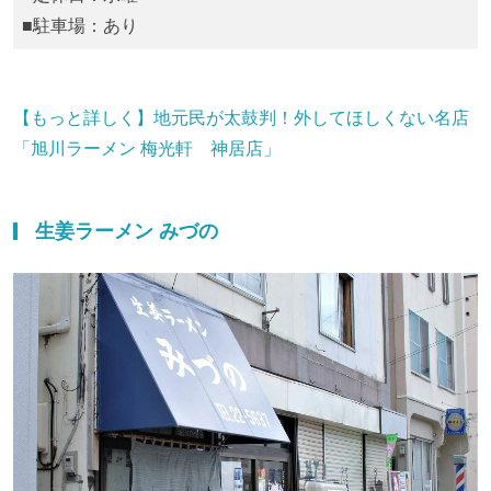
■駐車場：あり
【もっと詳しく】地元民が太鼓判！外してほしくない名店
「旭川ラーメン 梅光軒 神居店」
生姜ラーメン みづの