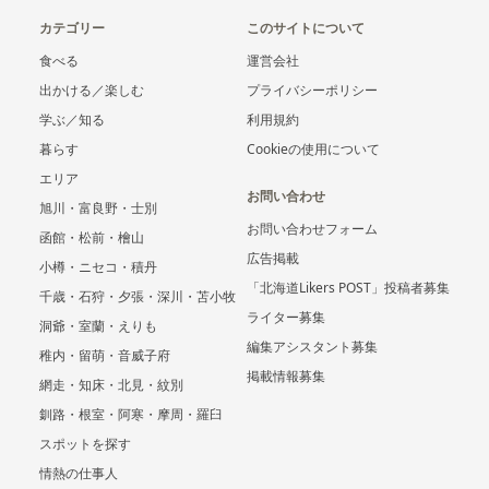
カテゴリー
このサイトについて
食べる
運営会社
出かける／楽しむ
プライバシーポリシー
学ぶ／知る
利用規約
暮らす
Cookieの使用について
エリア
お問い合わせ
旭川・富良野・士別
お問い合わせフォーム
函館・松前・檜山
広告掲載
小樽・ニセコ・積丹
「北海道Likers POST」投稿者募集
千歳・石狩・夕張・深川・苫小牧
ライター募集
洞爺・室蘭・えりも
編集アシスタント募集
稚内・留萌・音威子府
掲載情報募集
網走・知床・北見・紋別
釧路・根室・阿寒・摩周・羅臼
スポットを探す
情熱の仕事人