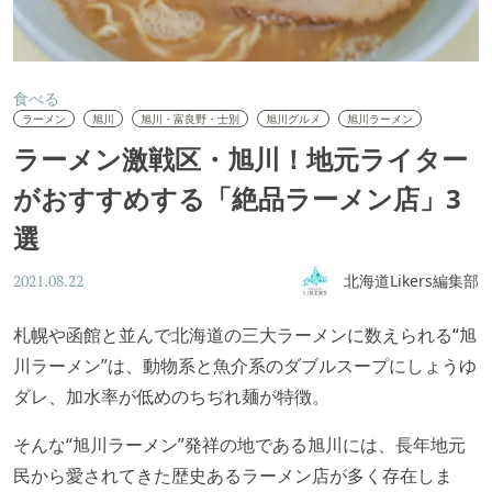
食べる
ラーメン
旭川
旭川・富良野・士別
旭川グルメ
旭川ラーメン
ラーメン激戦区・旭川！地元ライター
がおすすめする「絶品ラーメン店」3
選
北海道Likers編集部
2021.08.22
札幌や函館と並んで北海道の三大ラーメンに数えられる“旭
川ラーメン”は、動物系と魚介系のダブルスープにしょうゆ
ダレ、加水率が低めのちぢれ麺が特徴。
そんな“旭川ラーメン”発祥の地である旭川には、長年地元
民から愛されてきた歴史あるラーメン店が多く存在しま