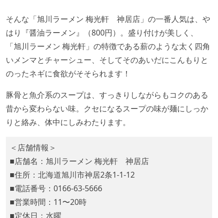
そんな「旭川ラーメン 梅光軒 神居店」の一番人気は、や
はり『醤油ラーメン』（800円）。盛り付けが美しく、
「旭川ラーメン 梅光軒」の特徴である薪のような太く四角
いメンマとチャーシュー、そしてそのあいだにこんもりと
のったネギに食欲がそそられます！
豚骨と魚介系のスープは、すっきりしながらもコクのある
昔から変わらない味。クセになるスープの味が麺にしっか
りと絡み、体中にしみわたります。
＜店舗情報＞
■店舗名：旭川ラーメン 梅光軒 神居店
■住所：北海道旭川市神居2条1-1-12
■電話番号：0166-63-5666
■営業時間：11〜20時
■定休日：水曜