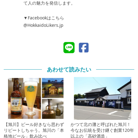
て人の魅力を発信します。
▼Facebookはこちら
@HokkaidoLikers.jp
あわせて読みたい
【旭川】ビール好きなら思わず
かつて北の灘と呼ばれた旭川！
リピートしちゃう。旭川の「本
今なお伝統を受け継ぐ創業120年
格地ビール」飲み比べ
以上の「高砂酒造」