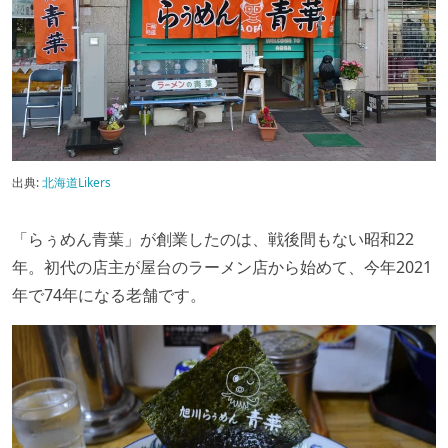
出典:
北海道Likers
「らぅめん青葉」が創業したのは、戦後間もない昭和22
年。初代の店主が屋台のラーメン店から始めて、今年2021
年で74年になる老舗です。