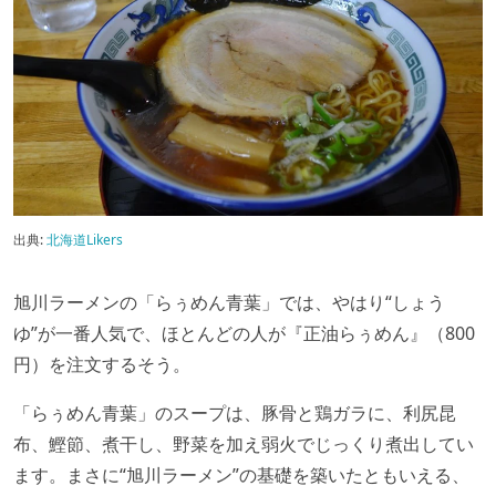
出典:
北海道Likers
旭川ラーメンの「らぅめん青葉」では、やはり“しょう
ゆ”が一番人気で、ほとんどの人が『正油らぅめん』（800
円）を注文するそう。
「らぅめん青葉」のスープは、豚骨と鶏ガラに、利尻昆
布、鰹節、煮干し、野菜を加え弱火でじっくり煮出してい
ます。まさに“旭川ラーメン”の基礎を築いたともいえる、