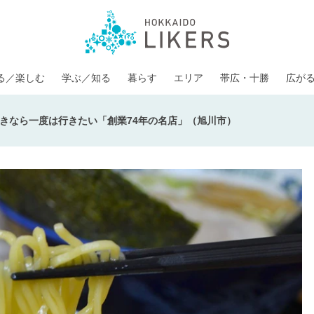
る／楽しむ
学ぶ／知る
暮らす
エリア
帯広・十勝
広が
きなら一度は行きたい「創業74年の名店」（旭川市）