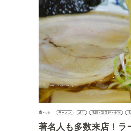
食べる
ラーメン
旭川
旭川・富良野・士別
旭
著名人も多数来店！ラ