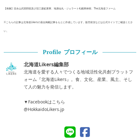
【画像】旧永山武四郎邸及び旧三菱鉱業寮、地酒仙丸・ジェラート札幌果林樹、The北海道ファーム
※こちらの記事は北海道Likersの過去掲載記事をもとに作成しています。販売状況などは公式サイトでご確認くださ
い。
プロフィール
Profile
北海道Likers編集部
北海道を愛する人々でつくる地域活性化共創プラットフ
ォーム『北海道Likers』。食、文化、産業、風土、そし
て人の魅力を発信します。
▼Facebookはこちら
@HokkaidoLikers.jp