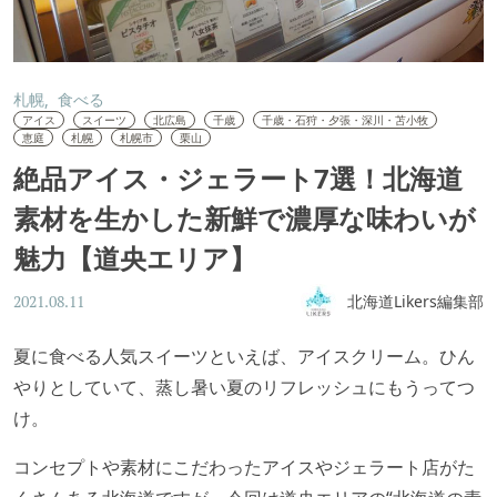
札幌
食べる
アイス
スイーツ
北広島
千歳
千歳・石狩・夕張・深川・苫小牧
恵庭
札幌
札幌市
栗山
絶品アイス・ジェラート7選！北海道
素材を生かした新鮮で濃厚な味わいが
魅力【道央エリア】
北海道Likers編集部
2021.08.11
夏に食べる人気スイーツといえば、アイスクリーム。ひん
やりとしていて、蒸し暑い夏のリフレッシュにもうってつ
け。
コンセプトや素材にこだわったアイスやジェラート店がた