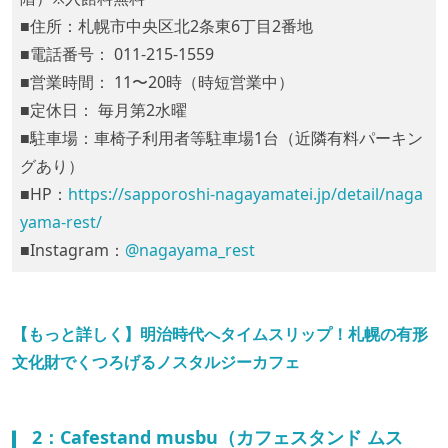
■住所：札幌市中央区北2条東6丁目2番地
⁡■電話番号： 011-215-1559
■営業時間： 11〜20時（時短営業中）
■定休日： 毎月第2水曜
■駐車場：車椅子利用者等駐車場1台（近隣有料パーキン
グあり）
■HP：
https://sapporoshi-nagayamatei.jp/detail/naga
yama-rest/
■Instagram：
@nagayama_rest
【もっと詳しく】明治時代へタイムスリップ！札幌の有形
文化財でくつろげるノスタルジーカフェ
2：Cafestand musbu（カフェスタンド ムス