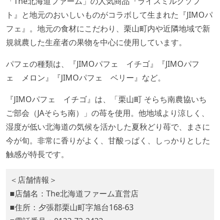
「The北海道ファーム」の人気商品『ライスミルクソフ
ト』と地元のおいしいものがコラボして生まれた『JIMOパ
フェ』。地元の食材にこだわり、栗山町内や近隣地域で新
規就農した生産者の果物を中心に使用しています。
パフェの種類は、『JIMOパフェ イチゴ』『JIMOパフ
ェ メロン』『JIMOパフェ ベリー』など。
『JIMOパフェ イチゴ』は、「栗山町 そらち南農協いち
ご部会（JAそらち南）」の苺を使用。他地域より涼しく、
湿度が低い北海道の気候を活かした夏秋どり苺で、まさに
今が旬。非常に香りがよく、甘酸っぱく、しっかりとした
触感が特長です。
＜店舗情報＞
■店舗名：The北海道ファーム直営店
■住所：夕張郡栗山町字旭台168-63