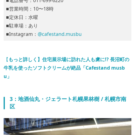
■電話番号：011-699-6220
■営業時間：10〜18時
■定休日：水曜
■駐車場：あり
■Instagram：
@cafestand.musbu
【
もっと詳しく】住宅展示場に訪れた人も虜に!? 長沼町の
牛乳を使ったソフトクリームが絶品「Cafestand musb
u」
3：地酒仙丸・ジェラート札幌果林樹 / 札幌市南
区