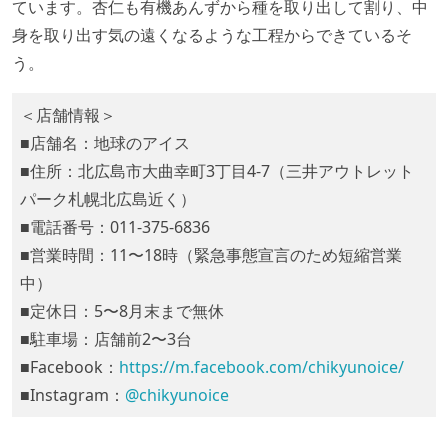
ています。杏仁も有機あんずから種を取り出して割り、中
身を取り出す気の遠くなるような工程からできているそ
う。
＜店舗情報＞
■店舗名：地球のアイス
■住所：北広島市大曲幸町3丁目4-7（三井アウトレット
パーク札幌北広島近く）
■電話番号：011-375-6836
■営業時間：11〜18時（緊急事態宣言のため短縮営業
中）
■定休日：5〜8月末まで無休
■駐車場：店舗前2〜3台
■Facebook：
https://m.facebook.com/chikyunoice/
■Instagram：
@chikyunoice