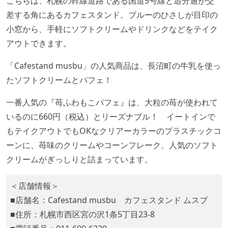
こちらは、札幌の幹線道路である国道5号線と追分通が交
差する角にあるカフェスタンド。ブルーのひさしが目印の
小窓から、手軽にソフトクリームやドリンクなどをテイク
アウトできます。
「Cafestand musbu」の人気商品は、長沼町の牛乳を使っ
たソフトクリームとパフェ！
一番人気の『苺ふわもこパフェ』は、大粒の苺が使われて
いるのに660円（税込）とリーズナブル！ イートインで
もテイクアウトでもOKなクリアーカラーのプラスチックコ
ーンに、苺味のクリームやコーンフレーク、人気のソフト
クリームがぎっしりと詰まっています。
＜店舗情報＞
■店舗名：Cafestand musbu カフェスタンド ムスブ
■住所：札幌市西区宮の沢1条5丁目23-8