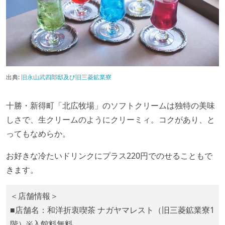
出典:
旧永山武四郎邸及び旧三菱鉱業寮
十勝・新得町「北広牧場」のソフトクリームは独特の美味
しさで、生クリームのようにクリーミィ。コクがあり、と
ってもなめらか。
お好きな冷たいドリンクにプラス220円でのせることもで
きます。
＜店舗情報＞
■店舗名：和洋折衷喫茶 ナガヤマレスト（旧三菱鉱業寮1
階）⁡※入館料無料