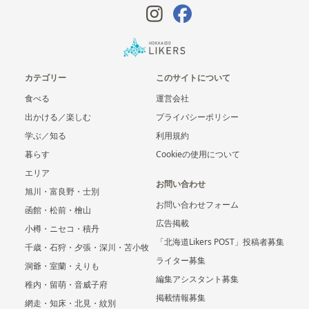
カテゴリー
このサイトについて
食べる
運営会社
出かける／楽しむ
プライバシーポリシー
学ぶ／知る
利用規約
暮らす
Cookieの使用について
エリア
お問い合わせ
旭川・富良野・士別
お問い合わせフォーム
函館・松前・檜山
広告掲載
小樽・ニセコ・積丹
「北海道Likers POST」投稿者募集
千歳・石狩・夕張・深川・苫小牧
ライター募集
洞爺・室蘭・えりも
編集アシスタント募集
稚内・留萌・音威子府
掲載情報募集
網走・知床・北見・紋別