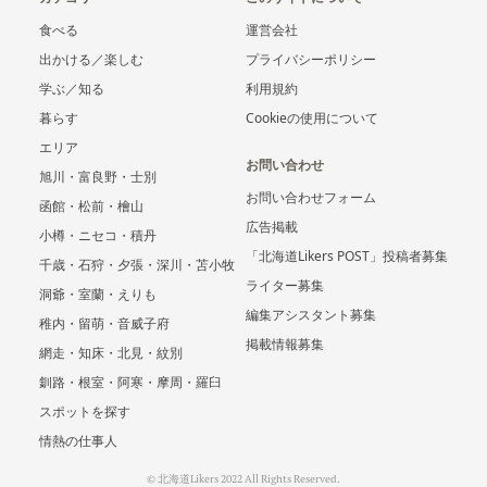
食べる
運営会社
出かける／楽しむ
プライバシーポリシー
学ぶ／知る
利用規約
暮らす
Cookieの使用について
エリア
お問い合わせ
旭川・富良野・士別
お問い合わせフォーム
函館・松前・檜山
広告掲載
小樽・ニセコ・積丹
「北海道Likers POST」投稿者募集
千歳・石狩・夕張・深川・苫小牧
ライター募集
洞爺・室蘭・えりも
編集アシスタント募集
稚内・留萌・音威子府
掲載情報募集
網走・知床・北見・紋別
釧路・根室・阿寒・摩周・羅臼
スポットを探す
情熱の仕事人
© 北海道Likers 2022 All Rights Reserved.