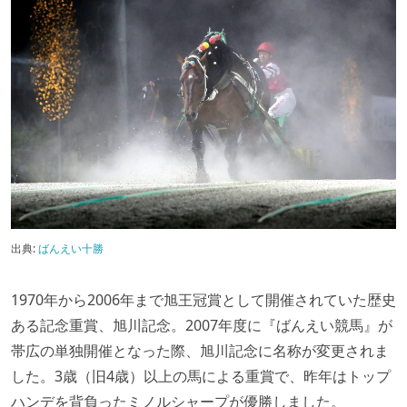
出典:
ばんえい十勝
1970年から2006年まで旭王冠賞として開催されていた歴史
ある記念重賞、旭川記念。2007年度に『ばんえい競馬』が
帯広の単独開催となった際、旭川記念に名称が変更されま
した。3歳（旧4歳）以上の馬による重賞で、昨年はトップ
ハンデを背負ったミノルシャープが優勝しました。