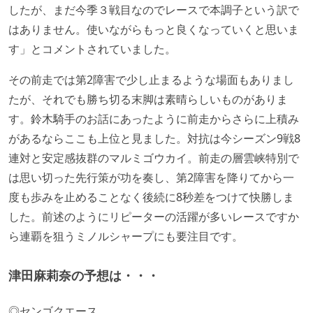
したが、まだ今季３戦目なのでレースで本調子という訳で
はありません。使いながらもっと良くなっていくと思いま
す」とコメントされていました。
その前走では第2障害で少し止まるような場面もありまし
たが、それでも勝ち切る末脚は素晴らしいものがありま
す。鈴木騎手のお話にあったように前走からさらに上積み
があるならここも上位と見ました。対抗は今シーズン9戦8
連対と安定感抜群のマルミゴウカイ。前走の層雲峡特別で
は思い切った先行策が功を奏し、第2障害を降りてから一
度も歩みを止めることなく後続に8秒差をつけて快勝しま
した。前述のようにリピーターの活躍が多いレースですか
ら連覇を狙うミノルシャープにも要注目です。
津田麻莉奈の予想は・・・
◎センゴクエース