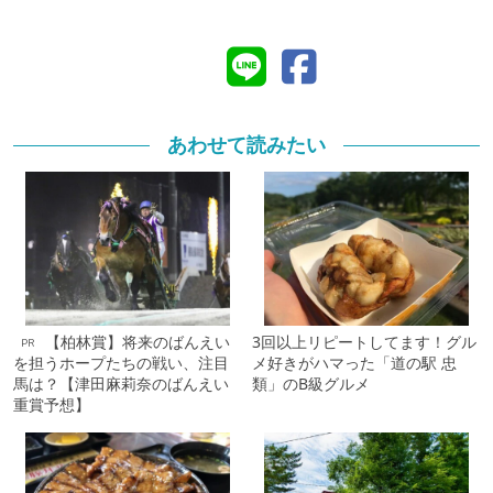
あわせて読みたい
【柏林賞】将来のばんえい
3回以上リピートしてます！グル
PR
を担うホープたちの戦い、注目
メ好きがハマった「道の駅 忠
馬は？【津田麻莉奈のばんえい
類」のB級グルメ
重賞予想】