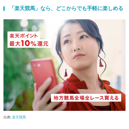
「楽天競馬」なら、どこからでも手軽に楽しめる
出典:
楽天競馬