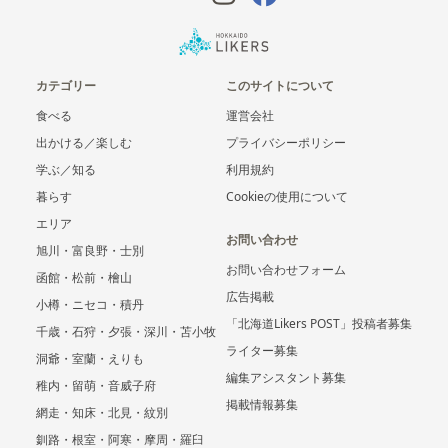
カテゴリー
このサイトについて
食べる
運営会社
出かける／楽しむ
プライバシーポリシー
学ぶ／知る
利用規約
暮らす
Cookieの使用について
エリア
お問い合わせ
旭川・富良野・士別
お問い合わせフォーム
函館・松前・檜山
広告掲載
小樽・ニセコ・積丹
「北海道Likers POST」投稿者募集
千歳・石狩・夕張・深川・苫小牧
ライター募集
洞爺・室蘭・えりも
編集アシスタント募集
稚内・留萌・音威子府
掲載情報募集
網走・知床・北見・紋別
釧路・根室・阿寒・摩周・羅臼