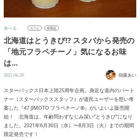
食べる
カフェ
新商品
北海道はとうきび!? スタバから発売の
「地元フラペチーノ」気になるお味
は…
稲森あい
2021.06.30
⁡スターバックス日本上陸25周年企画。身近な道内のパート
ナー（スターバックススタッフ）が道民ユーザーを想い考
案した『47 JIMOTO フラペチーノ®』がいよいよ販売開
始！ 北海道は、年齢問わずなじみ深い“とうきび”になり
ました。2021年6月30日（水）〜8月3日（火）までの期間
限定発売です！