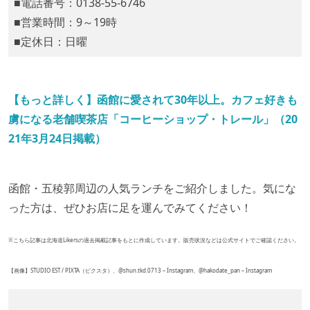
■電話番号：0138-55-6746
■営業時間：9～19時
■定休日：日曜
【もっと詳しく】函館に愛されて30年以上。カフェ好きも
虜になる老舗喫茶店「コーヒーショップ・トレール」（20
21年3月24日掲載）
函館・五稜郭周辺の人気ランチをご紹介しました。気にな
った方は、ぜひお店に足を運んでみてください！
※こちら記事は北海道Likersの過去掲載記事をもとに作成しています。販売状況などは公式サイトでご確認ください。
【画像】STUDIO EST / PIXTA（ピクスタ）、@shun.tkd.0713 – Instagram、@hakodate_pan – Instagram