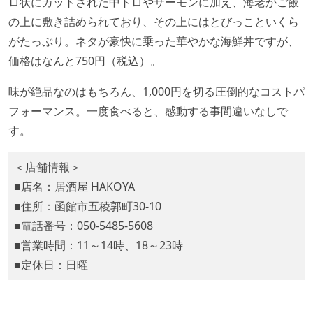
ロ状にカットされた中トロやサーモンに加え、海老がご飯
の上に敷き詰められており、その上にはとびっこといくら
がたっぷり。ネタが豪快に乗った華やかな海鮮丼ですが、
価格はなんと750円（税込）。
味が絶品なのはもちろん、1,000円を切る圧倒的なコストパ
フォーマンス。一度食べると、感動する事間違いなしで
す。
＜店舗情報＞
■店名：居酒屋 HAKOYA
■住所：函館市五稜郭町30‐10
■電話番号：050‐5485‐5608
■営業時間：11～14時、18～23時
■定休日：日曜