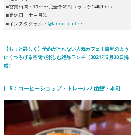
■営業時間：11時〜完全予約制（ランチ14時L.O.）
■定休日：土～月曜
■インスタグラム：
@lamps_coffee
【もっと詳しく】予約がとれない人気カフェ！自宅のよう
にくつろげる空間で楽しむ絶品ランチ（2021年3月20日掲
載）
5：コーヒーショップ・トレール / 函館・本町