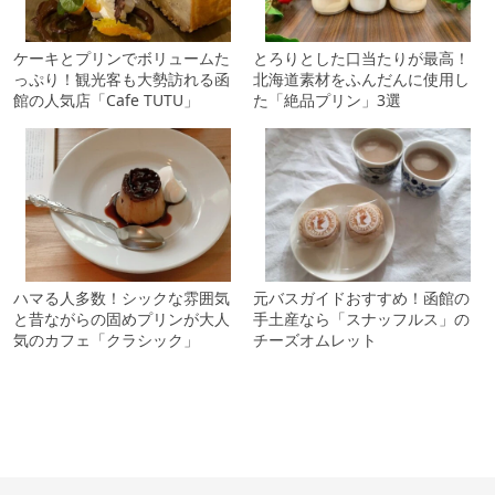
ケーキとプリンでボリュームた
とろりとした口当たりが最高！
っぷり！観光客も大勢訪れる函
北海道素材をふんだんに使用し
館の人気店「Cafe TUTU」
た「絶品プリン」3選
ハマる人多数！シックな雰囲気
元バスガイドおすすめ！函館の
と昔ながらの固めプリンが大人
手土産なら「スナッフルス」の
気のカフェ「クラシック」
チーズオムレット