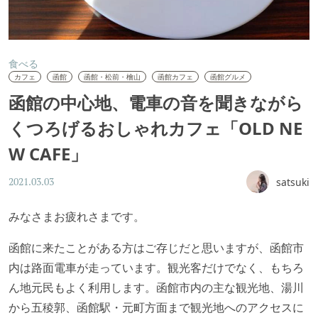
食べる
カフェ
函館
函館・松前・檜山
函館カフェ
函館グルメ
函館の中心地、電車の音を聞きながら
くつろげるおしゃれカフェ「OLD NE
W CAFE」
satsuki
2021.03.03
みなさまお疲れさまです。
函館に来たことがある方はご存じだと思いますが、函館市
内は路面電車が走っています。観光客だけでなく、もちろ
ん地元民もよく利用します。函館市内の主な観光地、湯川
から五稜郭、函館駅・元町方面まで観光地へのアクセスに