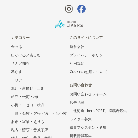
カテゴリー
このサイトについて
食べる
運営会社
出かける／楽しむ
プライバシーポリシー
学ぶ／知る
利用規約
暮らす
Cookieの使用について
エリア
お問い合わせ
旭川・富良野・士別
お問い合わせフォーム
函館・松前・檜山
広告掲載
小樽・ニセコ・積丹
「北海道Likers POST」投稿者募集
千歳・石狩・夕張・深川・苫小牧
ライター募集
洞爺・室蘭・えりも
編集アシスタント募集
稚内・留萌・音威子府
掲載情報募集