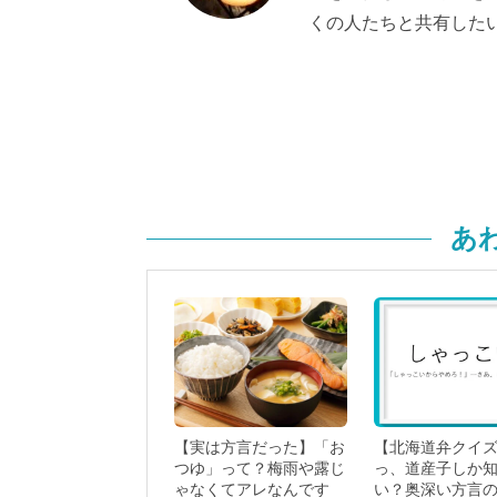
くの人たちと共有した
あ
【実は方言だった】「お
【北海道弁クイ
つゆ」って？梅雨や露じ
っ、道産子しか
ゃなくてアレなんです
い？奥深い方言