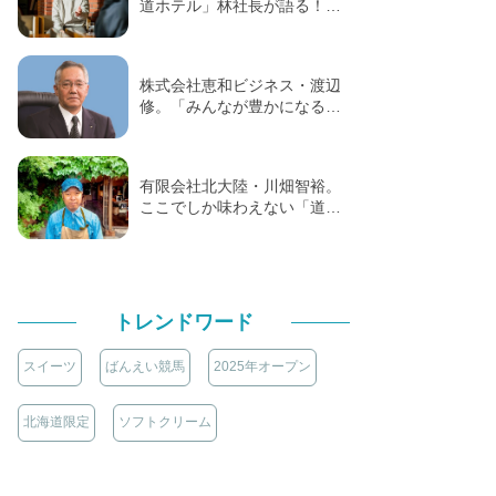
道ホテル」林社長が語る！…
株式会社恵和ビジネス・渡辺
修。「みんなが豊かになる…
有限会社北大陸・川畑智裕。
ここでしか味わえない「道…
トレンドワード
スイーツ
ばんえい競馬
2025年オープン
北海道限定
ソフトクリーム