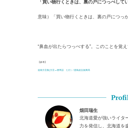
「買い物行くときは、裏の戸につっぺして
意味）「買い物行くときは、裏の戸につっ
“鼻血が出たらつっぺする”。このことを覚え
【参考】
道南方言集(方言→標準語 た行）/ 渡島総合振興局
Profi
畑田瑞生
北海道愛が強いライタ
力を発信し、北海道を