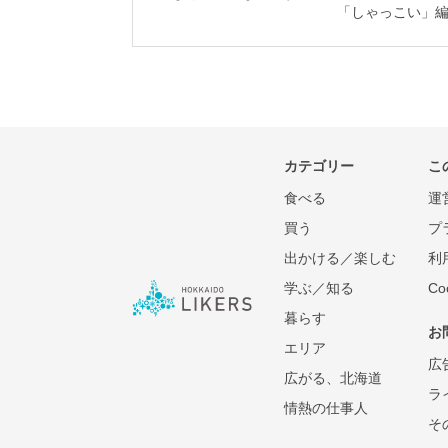
「しゃっこい」
カテゴリー
こ
食べる
運
買う
プ
出かける／楽しむ
利
学ぶ／知る
C
暮らす
お
エリア
広
広がる、北海道
ラ
情熱の仕事人
そ