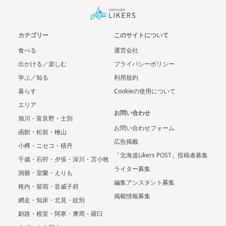
カテゴリー
このサイトについて
食べる
運営会社
出かける／楽しむ
プライバシーポリシー
学ぶ／知る
利用規約
暮らす
Cookieの使用について
エリア
お問い合わせ
旭川・富良野・士別
お問い合わせフォーム
函館・松前・檜山
広告掲載
小樽・ニセコ・積丹
「北海道Likers POST」投稿者募集
千歳・石狩・夕張・深川・苫小牧
ライター募集
洞爺・室蘭・えりも
編集アシスタント募集
稚内・留萌・音威子府
掲載情報募集
網走・知床・北見・紋別
釧路・根室・阿寒・摩周・羅臼