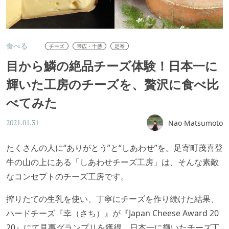
食べる
チーズ
帯広・十勝
足寄
目から鱗の絶品チーズ体験！日本一に
輝いた工房のチーズを、贅沢に食べ比
べてみた
Nao Matsumoto
2021.01.31
たくさんの人に“ありがとう”と“しあわせ”を。足寄町茂喜登
牛の山の上にある「しあわせチーズ工房」は、そんな素敵
なコンセプトのチーズ工房です。
搾りたての生乳を使い、丁寧にチーズを作り続けた結果、
ハードチーズ『幸（さち）』が『Japan Cheese Award 20
20』にて見事グランプリを獲得。日本一に輝いたチーズ工