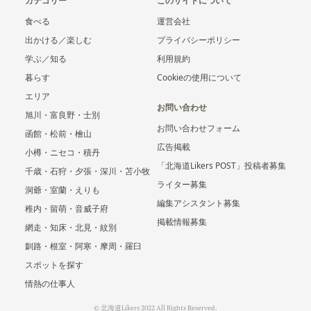
カテゴリー
このサイトについて
食べる
運営会社
出かける／楽しむ
プライバシーポリシー
学ぶ／知る
利用規約
暮らす
Cookieの使用について
エリア
お問い合わせ
旭川・富良野・士別
お問い合わせフォーム
函館・松前・檜山
広告掲載
小樽・ニセコ・積丹
「北海道Likers POST」投稿者募集
千歳・石狩・夕張・深川・苫小牧
ライター募集
洞爺・室蘭・えりも
編集アシスタント募集
稚内・留萌・音威子府
掲載情報募集
網走・知床・北見・紋別
釧路・根室・阿寒・摩周・羅臼
スポットを探す
情熱の仕事人
© 北海道Likers 2022 All Rights Reserved.