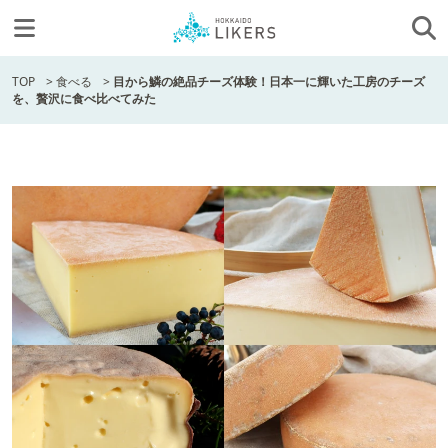
TOP
>
食べる
>
目から鱗の絶品チーズ体験！日本一に輝いた工房のチーズ
を、贅沢に食べ比べてみた