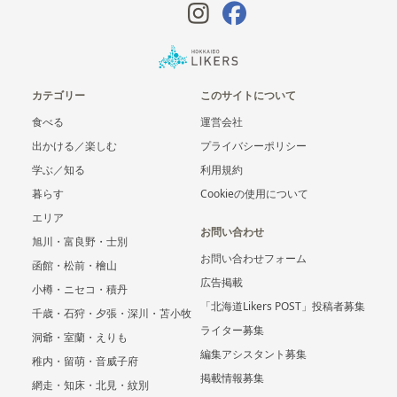
カテゴリー
このサイトについて
食べる
運営会社
出かける／楽しむ
プライバシーポリシー
学ぶ／知る
利用規約
暮らす
Cookieの使用について
エリア
お問い合わせ
旭川・富良野・士別
お問い合わせフォーム
函館・松前・檜山
広告掲載
小樽・ニセコ・積丹
「北海道Likers POST」投稿者募集
千歳・石狩・夕張・深川・苫小牧
ライター募集
洞爺・室蘭・えりも
編集アシスタント募集
稚内・留萌・音威子府
掲載情報募集
網走・知床・北見・紋別