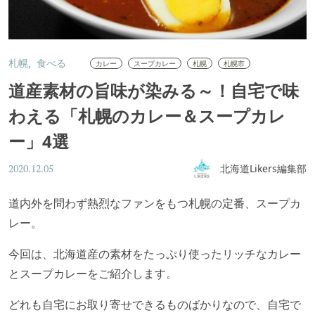
札幌
食べる
カレー
スープカレー
札幌
札幌市
道産素材の旨味が染みる～！自宅で味
わえる「札幌のカレー＆スープカレ
ー」4選
北海道Likers編集部
2020.12.05
道内外を問わず熱烈なファンをもつ札幌の定番、スープカ
レー。
今回は、北海道産の素材をたっぷり使ったリッチなカレー
とスープカレーをご紹介します。
どれも自宅にお取り寄せできるものばかりなので、自宅で