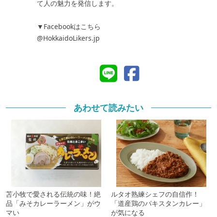
て人の魅力を発信します。
▼Facebookはこちら
@HokkaidoLikers.jp
あわせて読みたい
苫小牧で愛される伝統の味！絶
ルタオ熟練シェフの自信作！
品「みそカレーラーメン」がウ
「道産鶏のパキスタンカレー」
マい
が気になる