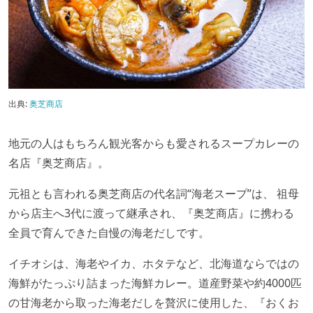
出典:
奥芝商店
地元の人はもちろん観光客からも愛されるスープカレーの
名店『奥芝商店』。
元祖とも言われる奥芝商店の代名詞“海老スープ”は、 祖母
から店主へ3代に渡って継承され、『奥芝商店』に携わる
全員で育んできた自慢の海老だしです。
イチオシは、海老やイカ、ホタテなど、北海道ならではの
海鮮がたっぷり詰まった海鮮カレー。道産野菜や約4000匹
の甘海老から取った海老だしを贅沢に使用した、『おくお