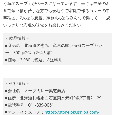
く海老スープ』がベースになっています。辛さは中辛の2
番で辛い物が苦手な方でも安心なご家庭で作るカレーの中
辛程度。2人なら満腹、家族4人ならみんなで楽しく！ 思
いっきり北海道の味覚をお楽しみください！
＜商品情報＞
■商品名：北海道の恵み！竜宮の賄い海鮮スープカレ
ー 500g×2個（2~4人前）
■価格：3,980（税込）※送料別
＜会社情報＞
■会社名：スープカレー奥芝商店
■住所：北海道札幌市白石区菊水元町9条2丁目2－29
■電話番号：011-839-0061
■オンラインストア：
https://store.okushiba.com/