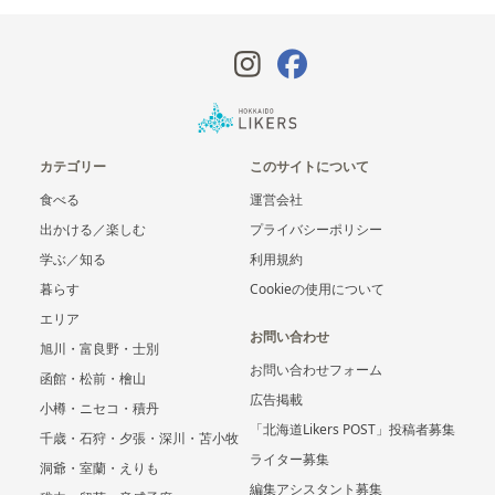
カテゴリー
このサイトについて
食べる
運営会社
出かける／楽しむ
プライバシーポリシー
学ぶ／知る
利用規約
暮らす
Cookieの使用について
エリア
お問い合わせ
旭川・富良野・士別
お問い合わせフォーム
函館・松前・檜山
広告掲載
小樽・ニセコ・積丹
「北海道Likers POST」投稿者募集
千歳・石狩・夕張・深川・苫小牧
ライター募集
洞爺・室蘭・えりも
編集アシスタント募集