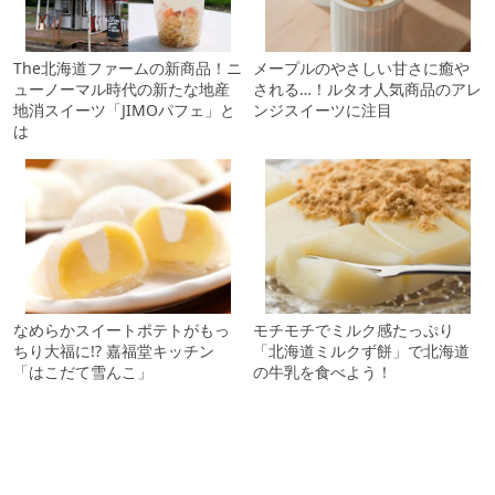
The北海道ファームの新商品！ニ
メープルのやさしい甘さに癒や
ューノーマル時代の新たな地産
される…！ルタオ人気商品のアレ
地消スイーツ「JIMOパフェ」と
ンジスイーツに注目
は
なめらかスイートポテトがもっ
モチモチでミルク感たっぷり
ちり大福に!? 嘉福堂キッチン
「北海道ミルクず餅」で北海道
「はこだて雪んこ」
の牛乳を食べよう！