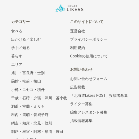
カテゴリー
このサイトについて
食べる
運営会社
出かける／楽しむ
プライバシーポリシー
学ぶ／知る
利用規約
暮らす
Cookieの使用について
エリア
お問い合わせ
旭川・富良野・士別
お問い合わせフォーム
函館・松前・檜山
広告掲載
小樽・ニセコ・積丹
「北海道Likers POST」投稿者募集
千歳・石狩・夕張・深川・苫小牧
ライター募集
洞爺・室蘭・えりも
編集アシスタント募集
稚内・留萌・音威子府
掲載情報募集
網走・知床・北見・紋別
釧路・根室・阿寒・摩周・羅臼