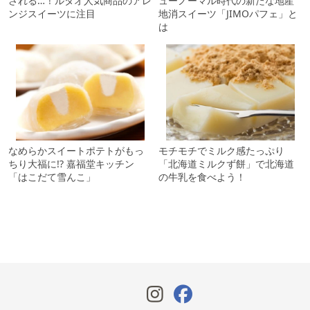
される…！ルタオ人気商品のアレ
ューノーマル時代の新たな地産
ンジスイーツに注目
地消スイーツ「JIMOパフェ」と
は
なめらかスイートポテトがもっ
モチモチでミルク感たっぷり
ちり大福に!? 嘉福堂キッチン
「北海道ミルクず餅」で北海道
「はこだて雪んこ」
の牛乳を食べよう！