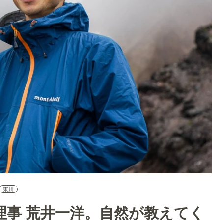
東川
理事 荒井一洋。自然が教えてく