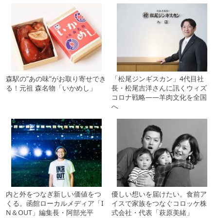
森駅の”あの味”がお取り寄せでき
「松尾ジンギスカン」4代目社
る！元祖 森名物「いかめし」
長・松尾吉洋さんに訊くウィズ
コロナ戦略――羊肉文化を全国
へ
内と外をつなぎ新しい価値をつ
優しい想いを届けたい。食前ア
くる。函館ローカルメディア「I
イスで家族をつなぐコロッケ株
N＆OUT」編集長・阿部光平
式会社・代表「萩原美緒」