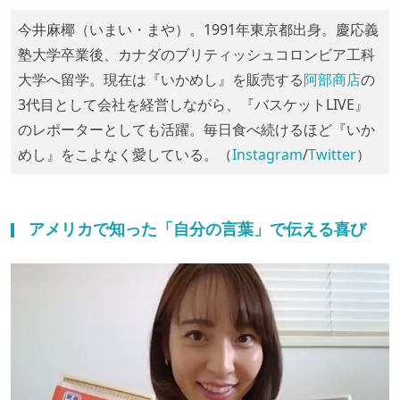
今井麻椰（いまい・まや）。1991年東京都出身。慶応義
塾大学卒業後、カナダのブリティッシュコロンビア工科
大学へ留学。現在は『いかめし』を販売する
阿部商店
の
3代目として会社を経営しながら、『バスケットLIVE』
のレポーターとしても活躍。毎日食べ続けるほど『いか
めし』をこよなく愛している。（
Instagram
/
Twitter
）
アメリカで知った「自分の言葉」で伝える喜び