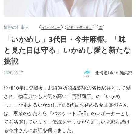
情熱の仕事人
インタビュー
函館・松前・檜山
森
「いかめし」3代目・今井麻椰。「味
と見た目は守る」いかめし愛と新たな
挑戦
北海道Likers編集部
2020.08.17
昭和16年に登場後、北海道函館線森駅の名物駅弁として愛
され、物産展でも人気の高い「阿部商店」の『いかめ
し』。歴史あるいかめし屋の3代目を務める今井麻椰さん
は、家業のかたわら『バスケットLIVE』のレポーターとし
ても活躍しています。伝統を守りながら新しい挑戦を続け
る今井さんにお話を伺いました。