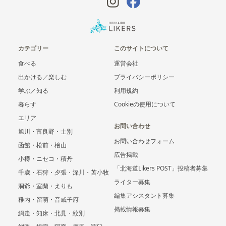
カテゴリー
このサイトについて
食べる
運営会社
出かける／楽しむ
プライバシーポリシー
学ぶ／知る
利用規約
暮らす
Cookieの使用について
エリア
お問い合わせ
旭川・富良野・士別
お問い合わせフォーム
函館・松前・檜山
広告掲載
小樽・ニセコ・積丹
「北海道Likers POST」投稿者募集
千歳・石狩・夕張・深川・苫小牧
ライター募集
洞爺・室蘭・えりも
編集アシスタント募集
稚内・留萌・音威子府
掲載情報募集
網走・知床・北見・紋別