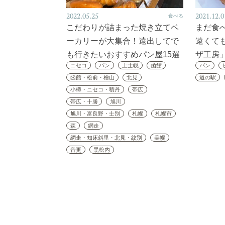
2022.05.25
2021.12.0
食べる
こだわりが詰まった焼き立てベ
まだ食
ーカリーが大集合！遠出してで
遠くて
も行きたいおすすめパン屋15選
ザ工房
ニセコ
パン
上士幌
函館
パン
函館・松前・檜山
北見
道の駅
小樽・ニセコ・積丹
帯広
帯広・十勝
旭川
旭川・富良野・士別
札幌
札幌市
森
網走
網走・知床斜里・北見・紋別
美幌
音更
黒松内