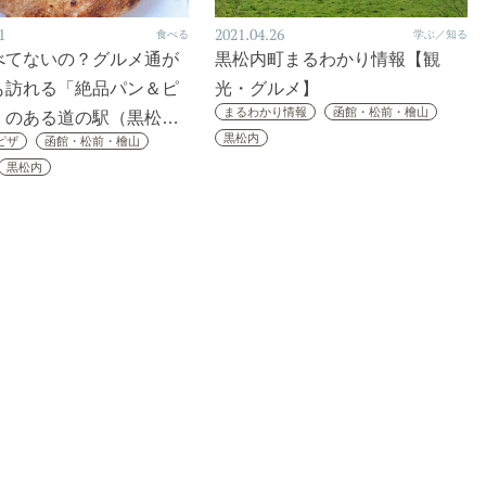
1
2021.04.26
食べる
学ぶ／知る
べてないの？グルメ通が
黒松内町まるわかり情報【観
も訪れる「絶品パン＆ピ
光・グルメ】
まるわかり情報
函館・松前・檜山
」のある道の駅（黒松…
黒松内
ピザ
函館・松前・檜山
黒松内