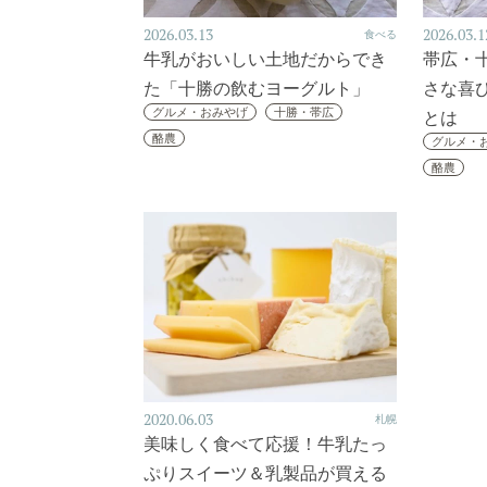
2026.03.13
2026.03.1
食べる
牛乳がおいしい土地だからでき
帯広・
た「十勝の飲むヨーグルト」
さな喜
グルメ・おみやげ
十勝・帯広
とは
酪農
グルメ・
酪農
2020.06.03
札幌
美味しく食べて応援！牛乳たっ
ぷりスイーツ＆乳製品が買える