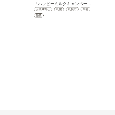
「ハッピーミルクキャンペー…
お取り寄せ
札幌
札幌市
牛乳
酪農