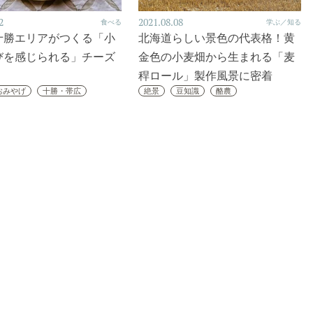
2
2021.08.08
食べる
学ぶ／知る
十勝エリアがつくる「小
北海道らしい景色の代表格！黄
びを感じられる」チーズ
金色の小麦畑から生まれる「麦
稈ロール」製作風景に密着
おみやげ
十勝・帯広
絶景
豆知識
酪農