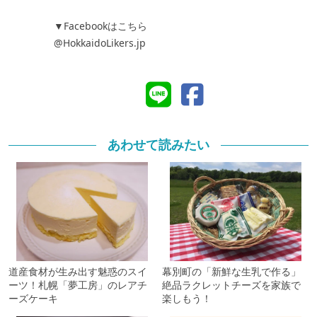
▼Facebookはこちら
@HokkaidoLikers.jp
あわせて読みたい
道産食材が生み出す魅惑のスイ
幕別町の「新鮮な生乳で作る」
ーツ！札幌「夢工房」のレアチ
絶品ラクレットチーズを家族で
ーズケーキ
楽しもう！