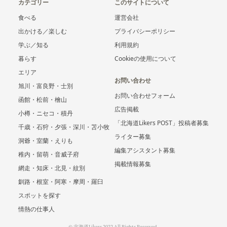
カテゴリー
このサイトについて
食べる
運営会社
出かける／楽しむ
プライバシーポリシー
学ぶ／知る
利用規約
暮らす
Cookieの使用について
エリア
お問い合わせ
旭川・富良野・士別
お問い合わせフォーム
函館・松前・檜山
広告掲載
小樽・ニセコ・積丹
「北海道Likers POST」投稿者募集
千歳・石狩・夕張・深川・苫小牧
ライター募集
洞爺・室蘭・えりも
編集アシスタント募集
稚内・留萌・音威子府
掲載情報募集
網走・知床・北見・紋別
釧路・根室・阿寒・摩周・羅臼
スポットを探す
情熱の仕事人
© 北海道Likers 2022 All Rights Reserved.