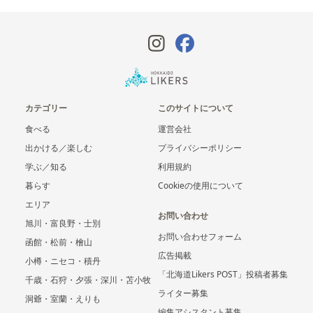
カテゴリー
このサイトについて
食べる
運営会社
出かける／楽しむ
プライバシーポリシー
学ぶ／知る
利用規約
暮らす
Cookieの使用について
エリア
お問い合わせ
旭川・富良野・士別
お問い合わせフォーム
函館・松前・檜山
広告掲載
小樽・ニセコ・積丹
「北海道Likers POST」投稿者募集
千歳・石狩・夕張・深川・苫小牧
ライター募集
洞爺・室蘭・えりも
編集アシスタント募集