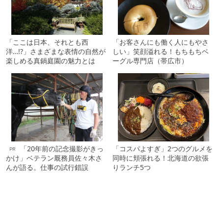
「ここは日本、それとも西
「お客さんにも働く人にもやさ
洋…!?」さまざまな表情の自然が
しい」笑顔溢れる！もちもちベ
楽しめる真鍋庭園の魅力とは
ーグル専門店（帯広市）
「20年前の記念撮影がきっ
「コスパよすぎ」2つのグルメを
PR
かけ」ベテラン厩務員佐々木さ
同時に頬張れる！北海道の欲張
んが語る。仕事の試行錯誤
りランチ5つ