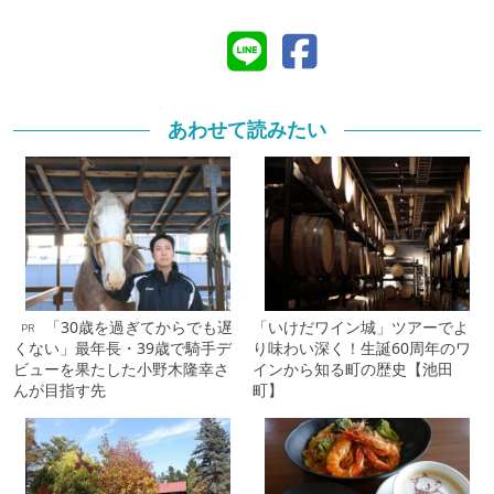
あわせて読みたい
「30歳を過ぎてからでも遅
「いけだワイン城」ツアーでよ
PR
くない」最年長・39歳で騎手デ
り味わい深く！生誕60周年のワ
ビューを果たした小野木隆幸さ
インから知る町の歴史【池田
んが目指す先
町】