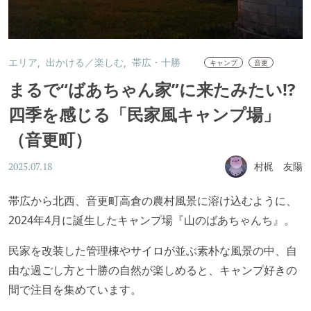
エリア
出かける／楽しむ
帯広・十勝
キャンプ
音更
まるで“ばあちゃん家”に来たみたい!?
四季を感じる「民家風キャンプ場」
（音更町）
村梶 友陽
2025.07.18
帯広から北西、音更町高倉の農村風景に溶け込むように、
2024年4月に誕生したキャンプ場『山のばあちゃんち』。
民家を改装した管理棟やサイロが並ぶ素朴な風景の中、自
由な過ごし方と十勝の自然が楽しめると、キャンプ好きの
間で注目を集めています。