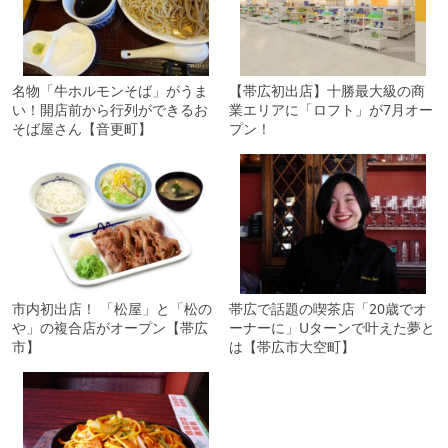
名物「牛ホルモンそば」がうま
【帯広初出店】十勝最大級の商
い！開店前から行列ができるお
業エリアに「ロフト」が7月オー
そば屋さん【音更町】
プン！
市内初出店！ 「松屋」と「松の
帯広で話題の喫茶店「20歳でオ
や」の複合店がオープン【帯広
ーナーに」Uターンで叶えた夢と
市】
は【帯広市大空町】