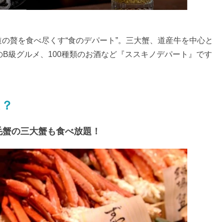
の贅を食べ尽くす“食のデパート”。三大蟹、道産牛を中心と
のB級グルメ、100種類のお酒など『ススキノデパート』です
は？
毛蟹の三大蟹も食べ放題！