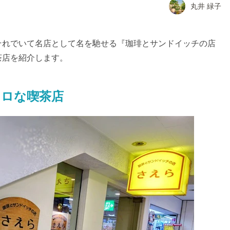
丸井 緑子
それでいて名店として名を馳せる『珈琲とサンドイッチの店
茶店を紹介します。
トロな喫茶店